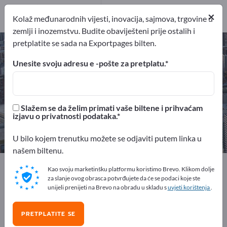
pružatelj usluga
×
11
Kolaž međunarodnih vijesti, inovacija, sajmova, trgovine u
zemlji i inozemstvu. Budite obaviješteni prije ostalih i
pretplatite se sada na Exportpages bilten.
Logističke usluge – pronađite
proizvođače i dobavljače
Unesite svoju adresu e -pošte za pretplatu.
izvoznici
Proizvođač
23
12
Slažem se da želim primati vaše biltene i prihvaćam
izjavu o privatnosti podataka.
pružatelj usluga
11
U bilo kojem trenutku možete se odjaviti putem linka u
našem biltenu.
Exportpages
Poslovne usluge
Usluge transporta
Kao svoju marketinšku platformu koristimo Brevo. Klikom dolje
Logističke usluge
za slanje ovog obrasca potvrđujete da će se podaci koje ste
unijeli prenijeti na Brevo na obradu u skladu s
uvjeti korištenja
.
Besplatno oglašavajte na
PRETPLATITE SE
Exportpages!