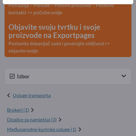
Potražnja – Ponude – Polovni proizvodi – Poslovni
kontakti >> počnite ovdje
Objavite svoju tvrtku i svoje
proizvode na Exportpages
Postanite dobavljač sada i povećajte vidljivost>>
objavite ovdje
Izbor
Usluge transporta
Brokeri (1)
Dizalice za namještaj (3)
Međunarodne kurirske usluge (1)