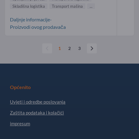
Skladišna logistika
Transport mašina
...
Daljnje informacije-
Proizvodi ovog prodavača
1
2
3
Općenito
Uvjeti i odredbe poslovanja
Zaštita podataka i kolačići
impresum