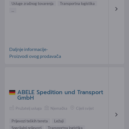
Usluge zračnog tovarenja
Transportna logistika
...
Daljnje informacije-
Proizvodi ovog prodavača
ABELE Spedition und Transport
GmbH
Pružatelj usluga
Njemačka
Cijeli svijet
Prijevozi teških tereta
Ležaji
Specijalni prijevozi
Transportna logistika