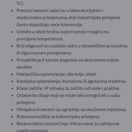
°C).
Precizni senzori važni su u laboratorijskim i
medicinskim primjenama, dok industrijske primjene
često dopuštaju veće tolerancije.
Uzmite u obzir brzinu kojom senzor reagira na
promjene temperature.
Brzi odgovori su osobito važni u dinamičkim procesima
ili sigurnosnim primjenama.
Provjerite je li senzor pogodan za ekstremne uvjete
okoline:
Mehanička opterećenja: vibracije, udari.
Kemijska opterećenja: korozivna ili agresivna sredstva.
Klase zaštite: IP oznaka za zaštitu od vode i prašine.
Odaberite dizajn koji se može lako integrirati u vašu
primjenu:
Minijaturni senzori za ugradnju na skučenim mjestima.
Robusna kućišta za industrijsku primjenu.
Bezkontaktni senzori (npr. infracrveni) za zahtjevne
uvjete mjerenja.