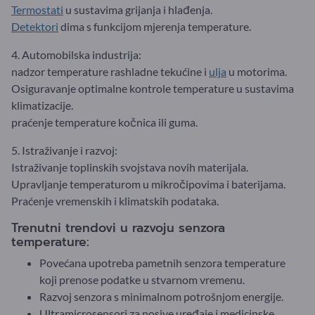
Termostati
u sustavima grijanja i hlađenja.
Detektori
dima s funkcijom mjerenja temperature.
4. Automobilska industrija:
nadzor temperature rashladne tekućine i
ulja
u motorima.
Osiguravanje optimalne kontrole temperature u sustavima
klimatizacije.
praćenje temperature kočnica ili guma.
5. Istraživanje i razvoj:
Istraživanje toplinskih svojstava novih materijala.
Upravljanje temperaturom u mikročipovima i baterijama.
Praćenje vremenskih i klimatskih podataka.
Trenutni trendovi u razvoju senzora
temperature:
Povećana upotreba pametnih senzora temperature
koji prenose podatke u stvarnom vremenu.
Razvoj senzora s minimalnom potrošnjom energije.
Ultramicrosensori za nosive uređaje i medicinske