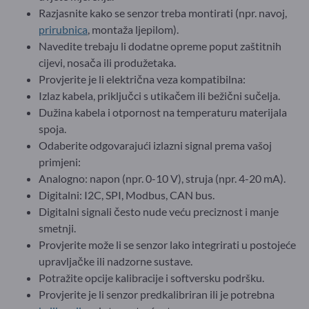
Razjasnite kako se senzor treba montirati (npr. navoj,
prirubnica
, montaža ljepilom).
Navedite trebaju li dodatne opreme poput zaštitnih
cijevi, nosača ili produžetaka.
Provjerite je li električna veza kompatibilna:
Izlaz kabela, priključci s utikačem ili bežični sučelja.
Dužina kabela i otpornost na temperaturu materijala
spoja.
Odaberite odgovarajući izlazni signal prema vašoj
primjeni:
Analogno: napon (npr. 0-10 V), struja (npr. 4-20 mA).
Digitalni: I2C, SPI, Modbus, CAN bus.
Digitalni signali često nude veću preciznost i manje
smetnji.
Provjerite može li se senzor lako integrirati u postojeće
upravljačke ili nadzorne sustave.
Potražite opcije kalibracije i softversku podršku.
Provjerite je li senzor predkalibriran ili je potrebna