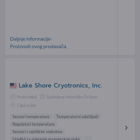
Daljnje informacije-
Proizvodi ovog prodavača
Lake Shore Cryotronics, Inc.
Proizvođač
Sjedinjene Američke Države
Cijeli svijet
Senzori temperature
Temperaturni odašiljači
Regulatori temperature
Senzori s optičkim vlaknima
Uređaji za mjerenje magnetskog polja
...