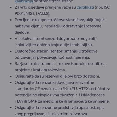
kalibracija
od strane treće strane.
Za vrlo osjetljive primjene važni su
certifikati
(npr. ISO
9001, NIST, DAkkS).
Procijenite ukupne troškove vlasništva, uključujući
nabavnu cijenu, instalaciju, održavanje i rezervne
dijelove.
Visokokvalitetni senzori dugoročno mogu biti
isplativiji jer obično traju dulje i stabilniji su.
Dugoročno stabilni senzori smanjuju troškove
održavanja i povećavaju točnost mjerenja.
Razjasnite dostupnost i rokove isporuke, osobito za
projekte s kratkim rokovima.
Osigurajte da su rezervni dijelovi brzo dostupni.
Osigurajte da senzor zadovoljava relevantne
standarde: CE oznaku za tržišta EU. ATEX certifikat za
potencijalno eksplozivna okruženja. Usklađenost s
FDA ili GMP za medicinske ili farmaceutske primjene.
Osigurajte da senzor ne predstavlja opasnost, npr.
zbog pregrijavanja ili električnih kvarova.