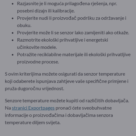
Razjasnite je li moguća prilagođena rješenja, npr.
posebni dizajn ili kalibracije.
Provjerite nudi li proizvođač podršku za održavanje i
obuku.
Provjerite može li se senzor lako zamijeniti ako otkaže.
Razmotrite ekološki prihvatljive i energetski
učinkovite modele.
Potražite reciklabilne materijale ili ekološki prihvatljive
proizvodne procese.
S ovim kriterijima možete osigurati da senzor temperature
koji odaberete ispunjava zahtjeve vaše specifične primjene i
pruža dugoročnu vrijednost.
Senzore temperature možete kupiti od različitih dobavljača.
Na
stranici Exportpages
pronaći ćete sveobuhvatne
informacije o proizvođačima i dobavljačima senzora
temperature diljem svijeta.