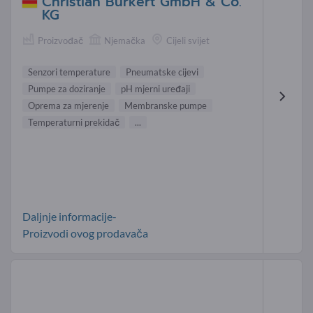
Christian Bürkert GmbH & Co.
KG
Proizvođač
Njemačka
Cijeli svijet
Senzori temperature
Pneumatske cijevi
Pumpe za doziranje
pH mjerni uređaji
Oprema za mjerenje
Membranske pumpe
Temperaturni prekidač
...
Daljnje informacije-
Proizvodi ovog prodavača