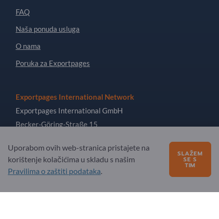
FAQ
Naša ponuda usluga
O nama
Poruka za Exportpages
Exportpages International Network
Exportpages International GmbH
Becker-Göring-Straße 15
76307 Karlsbad
Uporabom ovih web-stranica pristajete na
Germany
SLAŽEM
korištenje kolačićima u skladu s našim
SE S
TIM
Pravilima o zaštiti podataka
.
Copyright © 2026 Exportpages International GmbH. All
Rights Reserved.