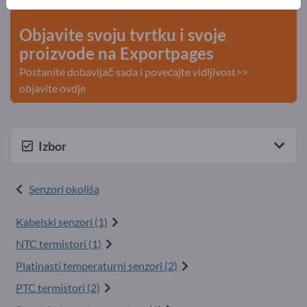
kontakti >> počnite ovdje
Objavite svoju tvrtku i svoje
proizvode na Exportpages
Postanite dobavljač sada i povećajte vidljivost>>
objavite ovdje
Izbor
Senzori okoliša
Kabelski senzori (1)
NTC termistori (1)
Platinasti temperaturni senzori (2)
PTC termistori (2)