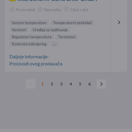
Proizvođač
Njemačka
Cijeli svijet
Senzori temperature
Temperaturni prekidač
Varistori
Uređaji za ispitivanje
Regulatori temperature
Termistori
Kontrolni inženjering
...
Daljnje informacije-
Proizvodi ovog prodavača
1
2
3
4
5
6