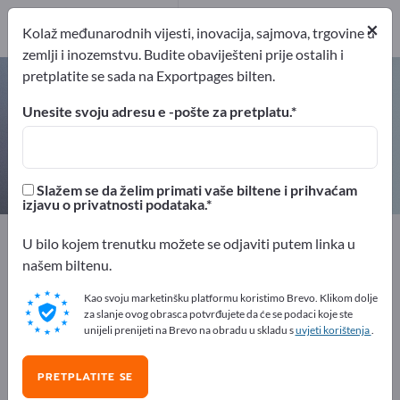
Proizvođač
×
59
Kolaž međunarodnih vijesti, inovacija, sajmova, trgovine u
zemlji i inozemstvu. Budite obaviješteni prije ostalih i
pretplatite se sada na Exportpages bilten.
Senzori temperature – pronađite
proizvođače i dobavljače
Unesite svoju adresu e -pošte za pretplatu.
izvoznici
Proizvođač
59
59
Slažem se da želim primati vaše biltene i prihvaćam
izjavu o privatnosti podataka.
Exportpages
Tehnologija mjerenja i optika
U bilo kojem trenutku možete se odjaviti putem linka u
Tehnologija senzora
Senzori okoliša
našem biltenu.
Senzori temperature
Kao svoju marketinšku platformu koristimo Brevo. Klikom dolje
za slanje ovog obrasca potvrđujete da će se podaci koje ste
Besplatno oglašavajte na
unijeli prenijeti na Brevo na obradu u skladu s
uvjeti korištenja
.
Exportpages!
PRETPLATITE SE
Potražnja – Ponude – Polovni proizvodi – Poslovni