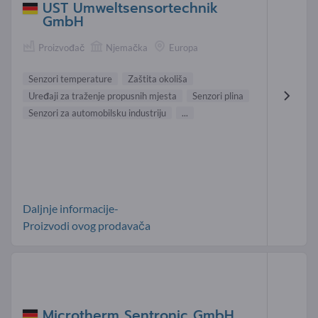
UST Umweltsensortechnik
GmbH
Proizvođač
Njemačka
Europa
Senzori temperature
Zaštita okoliša
Uređaji za traženje propusnih mjesta
Senzori plina
Senzori za automobilsku industriju
...
Daljnje informacije-
Proizvodi ovog prodavača
Microtherm Sentronic GmbH