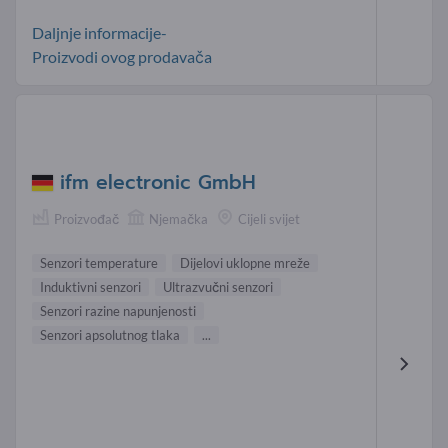
Daljnje informacije-
Proizvodi ovog prodavača
ifm electronic GmbH
Proizvođač
Njemačka
Cijeli svijet
Senzori temperature
Dijelovi uklopne mreže
Induktivni senzori
Ultrazvučni senzori
Senzori razine napunjenosti
Senzori apsolutnog tlaka
...