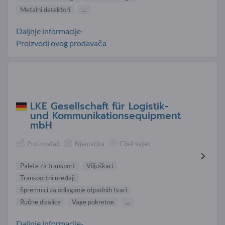
Metalni detektori
...
Daljnje informacije-
Proizvodi ovog prodavača
LKE Gesellschaft für Logistik-
und Kommunikationsequipment
mbH
Proizvođač
Njemačka
Cijeli svijet
Palete za transport
Viljuškari
Transportni uređaji
Spremnici za odlaganje otpadnih tvari
Ručne dizalice
Vage pokretne
...
Daljnje informacije-