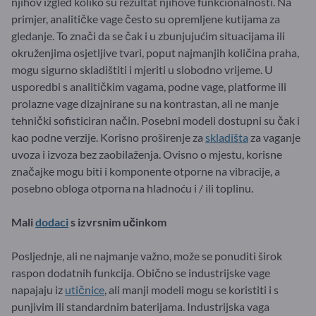
njihov izgled koliko su rezultat njihove funkcionalnosti. Na
primjer, analitičke vage često su opremljene kutijama za
gledanje. To znači da se čak i u zbunjujućim situacijama ili
okruženjima osjetljive tvari, poput najmanjih količina praha,
mogu sigurno skladištiti i mjeriti u slobodno vrijeme. U
usporedbi s analitičkim vagama, podne vage, platforme ili
prolazne vage dizajnirane su na kontrastan, ali ne manje
tehnički sofisticiran način. Posebni modeli dostupni su čak i
kao podne verzije. Korisno proširenje za
skladišta
za vaganje
uvoza i izvoza bez zaobilaženja. Ovisno o mjestu, korisne
značajke mogu biti i komponente otporne na vibracije, a
posebno obloga otporna na hladnoću i / ili toplinu.
Mali
dodaci
s izvrsnim učinkom
Posljednje, ali ne najmanje važno, može se ponuditi širok
raspon dodatnih funkcija. Obično se industrijske vage
napajaju iz
utičnice
, ali manji modeli mogu se koristiti i s
punjivim ili standardnim baterijama. Industrijska vaga