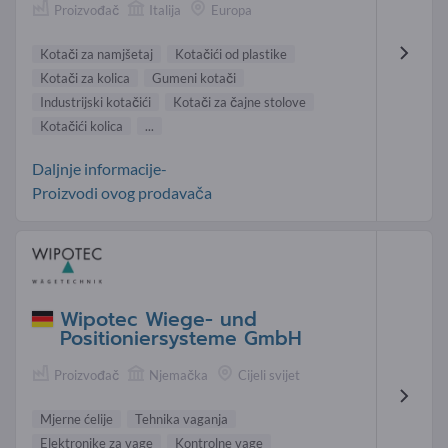
Proizvođač
Italija
Europa
Kotači za namjšetaj
Kotačići od plastike
Kotači za kolica
Gumeni kotači
Industrijski kotačići
Kotači za čajne stolove
Kotačići kolica
...
Daljnje informacije-
Proizvodi ovog prodavača
Wipotec Wiege- und
Positioniersysteme GmbH
Proizvođač
Njemačka
Cijeli svijet
Mjerne ćelije
Tehnika vaganja
Elektronike za vage
Kontrolne vage