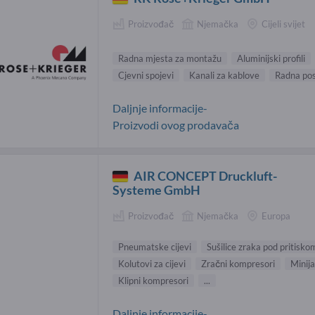
Proizvođač
Njemačka
Cijeli svijet
Radna mjesta za montažu
Aluminijski profili
Cjevni spojevi
Kanali za kablove
Radna pos
Daljnje informacije-
Proizvodi ovog prodavača
AIR CONCEPT Druckluft-
Systeme GmbH
Proizvođač
Njemačka
Europa
Pneumatske cijevi
Sušilice zraka pod pritisko
Kolutovi za cijevi
Zračni kompresori
Minij
Klipni kompresori
...
Daljnje informacije-