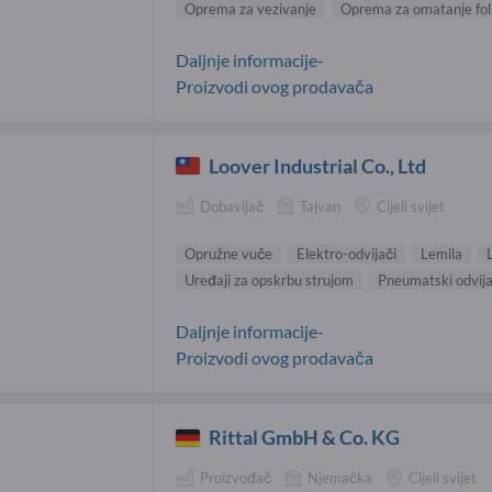
Oprema za vezivanje
Oprema za omatanje fol
Daljnje informacije-
Proizvodi ovog prodavača
Loover Industrial Co., Ltd
Dobavljač
Tajvan
Cijeli svijet
Opružne vuče
Elektro-odvijači
Lemila
Uređaji za opskrbu strujom
Pneumatski odvija
Daljnje informacije-
Proizvodi ovog prodavača
Rittal GmbH & Co. KG
Proizvođač
Njemačka
Cijeli svijet