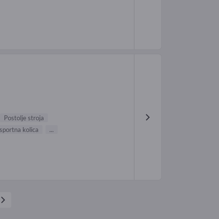
Postolje stroja
sportna kolica
...