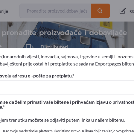
izvoznic
27
rije
RE
pronađite proizvođače i dobavljače
č
Distributeri
1
đunarodnih vijesti, inovacija, sajmova, trgovine u zemlji i inozems
aviješteni prije ostalih i pretplatite se sada na Exportpages bilten
namještaj
Namještaj za poduzeća i skladišta
Radna mjesta za 
svoju adresu e -pošte za pretplatu.
ortpages!
ovni kontakti >> počnite ovdje
 se da želim primati vaše biltene i prihvaćam izjavu o privatnost
a.
 proizvode na Exportpages
ojem trenutku možete se odjaviti putem linka u našem biltenu.
t>> objavite ovdje
Kao svoju marketinšku platformu koristimo Brevo. Klikom dolje za slanje ovog obras