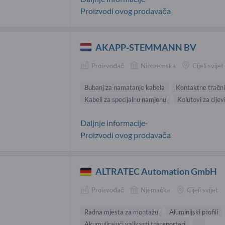
Proizvodi ovog prodavača
AKAPP-STEMMANN BV
Proizvođač
Nizozemska
Cijeli svijet
Bubanj za namatanje kabela
Kontaktne tračn
Kabeli za specijalnu namjenu
Kolutovi za cijev
Daljnje informacije-
Proizvodi ovog prodavača
ALTRATEC Automation GmbH
Proizvođač
Njemačka
Cijeli svijet
Radna mjesta za montažu
Aluminijski profili
Akumulirajući valjkasti transporteri
...