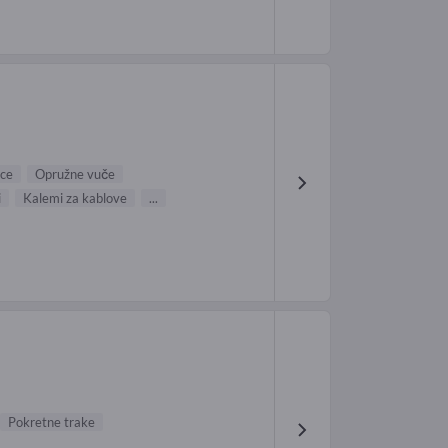
ice
Opružne vuče
i
Kalemi za kablove
...
Pokretne trake