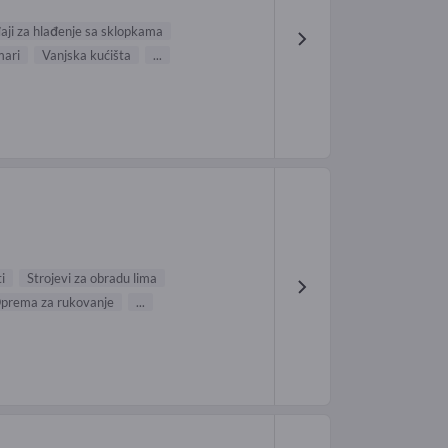
aji za hlađenje sa sklopkama
mari
Vanjska kućišta
...
i
Strojevi za obradu lima
prema za rukovanje
...