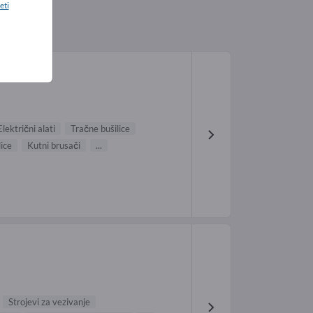
eti
Električni alati
Tračne bušilice
ice
Kutni brusači
...
Strojevi za vezivanje