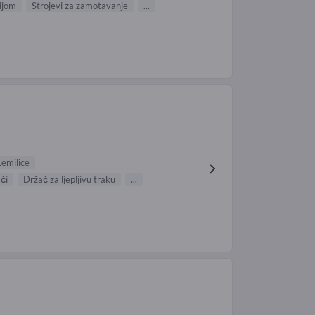
ijom
Strojevi za zamotavanje
...
Lemilice
či
Držač za ljepljivu traku
...