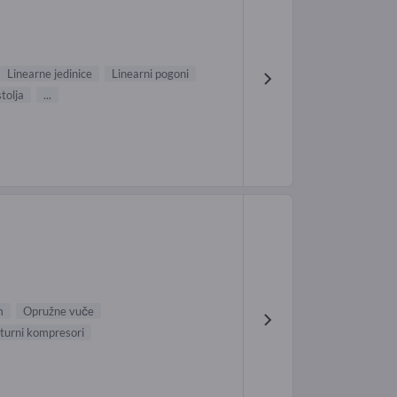
Linearne jedinice
Linearni pogoni
tolja
...
m
Opružne vuče
aturni kompresori