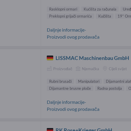
Rasklopni ormari
Kućišta za računala
Uređ
Preklopni grijači ormarića
Kučišta
19’’ Or
Daljnje informacije-
Proizvodi ovog prodavača
LISSMAC Maschinenbau GmbH
Proizvođač
Njemačka
Cijeli svijet
Rubni brusači
Manipulatori
Dijamantni alat
Dijamantne brusne ploče
Radna postolja
O
Daljnje informacije-
Proizvodi ovog prodavača
RK Rose+Krieger GmbH