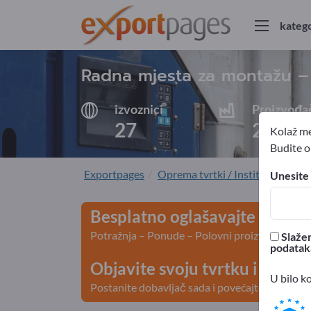
katego
Radna mjesta za montažu – 
izvoznici
Proizvođa
27
26
Kolaž me
Budite ob
Exportpages
Oprema tvrtki / Institucionalni 
Unesite 
Besplatno oglašavajte na Exp
Potražnja – Ponude – Polovni proizvodi – Posl
Slažem
podatak
Objavite svoju tvrtku i svoje
U bilo k
Postanite dobavljač sada i povećajte vidljivos