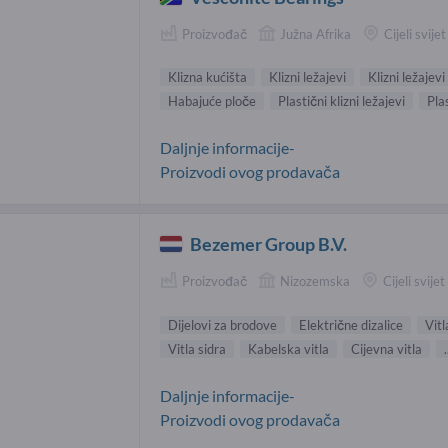
Proizvođač
Južna Afrika
Cijeli svijet
Klizna kućišta
Klizni ležajevi
Klizni ležajevi
Habajuće ploče
Plastični klizni ležajevi
Pla
Daljnje informacije-
Proizvodi ovog prodavača
Bezemer Group B.V.
Proizvođač
Nizozemska
Cijeli svijet
Dijelovi za brodove
Električne dizalice
Vitl
Vitla sidra
Kabelska vitla
Cijevna vitla
.
Daljnje informacije-
Proizvodi ovog prodavača