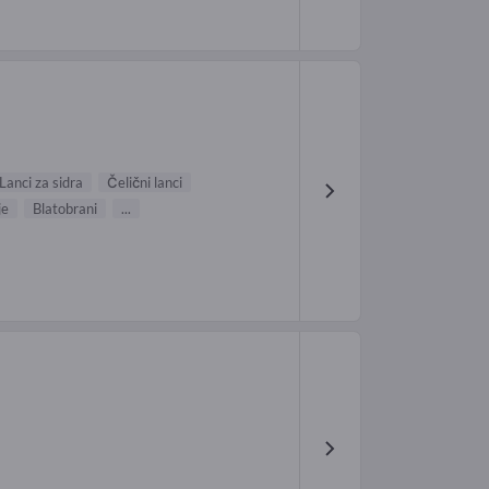
Lanci za sidra
Čelični lanci
je
Blatobrani
...