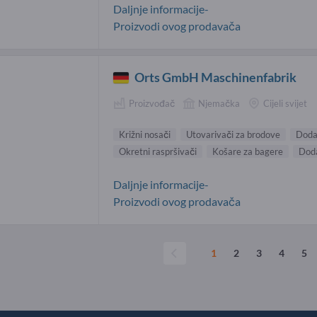
Daljnje informacije-
Proizvodi ovog prodavača
Orts GmbH Maschinenfabrik
Proizvođač
Njemačka
Cijeli svijet
Križni nosači
Utovarivači za brodove
Dodat
Okretni raspršivači
Košare za bagere
Doda
Daljnje informacije-
Proizvodi ovog prodavača
1
2
3
4
5