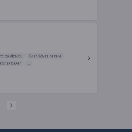
ci za dizalicu
Grabilića za bagere
tci za bager
...