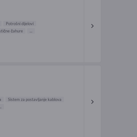
Potrošni dijelovi
stične čahure
...
a
Sistem za postavljanje kablova
..