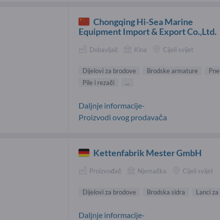
Chongqing Hi-Sea Marine
Equipment Import & Export Co.,Ltd.
Dobavljač
Kina
Cijeli svijet
Dijelovi za brodove
Brodske armature
Pne
Pile i rezači
...
Daljnje informacije-
Proizvodi ovog prodavača
Kettenfabrik Mester GmbH
Proizvođač
Njemačka
Cijeli svijet
Dijelovi za brodove
Brodska sidra
Lanci za
Daljnje informacije-