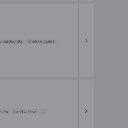
umatska vitla
Brodske dizalice
 sidra
Lanci za bove
...