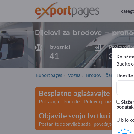
katego
Dijelovi za brodove – prona
izvoznici
Proizvođa
41
39
Kolaž me
Budite ob
Exportpages
Vozila
Brodovi i čamci
Brod
Unesite 
Besplatno oglašavajte na Exp
Potražnja – Ponude – Polovni proizvodi – Posl
Slažem
podatak
Objavite svoju tvrtku i svoje
U bilo k
Postanite dobavljač sada i povećajte vidljivos