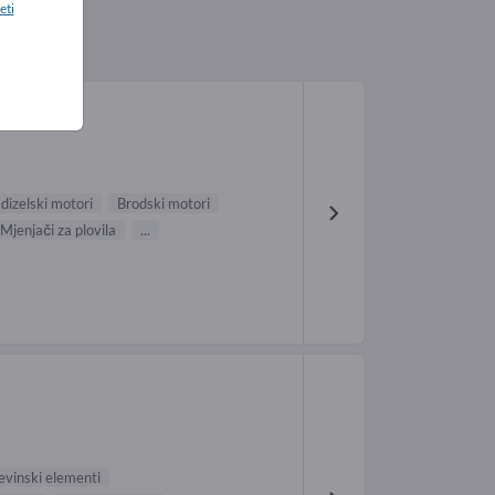
eti
dizelski motori
Brodski motori
Mjenjači za plovila
...
vinski elementi