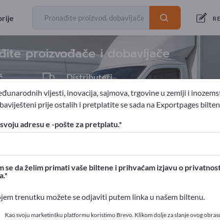
izvoznici
41
rije
RE
đite proizvođače i dobavljače
č
Distributeri
2
đunarodnih vijesti, inovacija, sajmova, trgovine u zemlji i inozems
aviješteni prije ostalih i pretplatite se sada na Exportpages bilten
ogradnja
Dijelovi za brodove
svoju adresu e -pošte za pretplatu.
ortpages!
ovni kontakti >> počnite ovdje
 se da želim primati vaše biltene i prihvaćam izjavu o privatnost
a.
 proizvode na Exportpages
ojem trenutku možete se odjaviti putem linka u našem biltenu.
t>> objavite ovdje
Kao svoju marketinšku platformu koristimo Brevo. Klikom dolje za slanje ovog obras