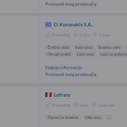
Proizvodi ovog prodavača
D. Koronakis S.A..
Proizvođač
Grčka
Europa
Čelična užad
Vučni lanci
Brodska sidra
Okrugli lančići
Lanci veza
Lanci za podizan
Daljnje informacije-
Proizvodi ovog prodavača
Lofrans
Proizvođač
Italija
Cijeli svijet
Dijelovi za brodove
Vitla sidra
...