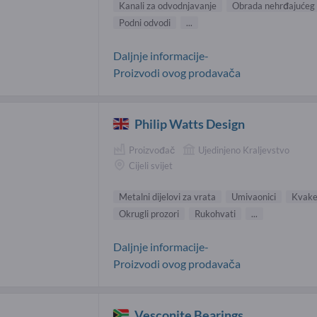
Kanali za odvodnjavanje
Obrada nehrđajućeg 
Podni odvodi
...
Daljnje informacije-
Proizvodi ovog prodavača
Philip Watts Design
Proizvođač
Ujedinjeno Kraljevstvo
Cijeli svijet
Metalni dijelovi za vrata
Umivaonici
Kvake
Okrugli prozori
Rukohvati
...
Daljnje informacije-
Proizvodi ovog prodavača
Vesconite Bearings