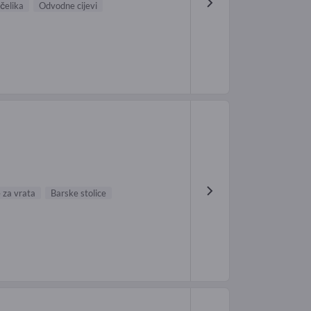
čelika
Odvodne cijevi
 za vrata
Barske stolice