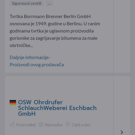
Sigurnosni ventili
...
Tvrtka Borrmann Brenner Berlin GmbH
osnovana je 1949. godine u Berlinu. U ranim
godinama tvrtka je uglavnom proizvodila
gorionike za zagrijavanje bitumena za male
obrtničke...
Daljnje informacije-
Proizvodi ovog prodavača
OSW Ohrdrufer
SchlauchWeberei Eschbach
GmbH
Proizvođač
Njemačka
Cijeli svijet