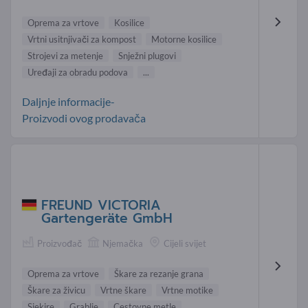
Oprema za vrtove
Kosilice
Vrtni usitnjivači za kompost
Motorne kosilice
Strojevi za metenje
Snježni plugovi
Uređaji za obradu podova
...
Daljnje informacije-
Proizvodi ovog prodavača
FREUND VICTORIA
Gartengeräte GmbH
Proizvođač
Njemačka
Cijeli svijet
Oprema za vrtove
Škare za rezanje grana
Škare za živicu
Vrtne škare
Vrtne motike
Sjekire
Grablje
Cestovne metle