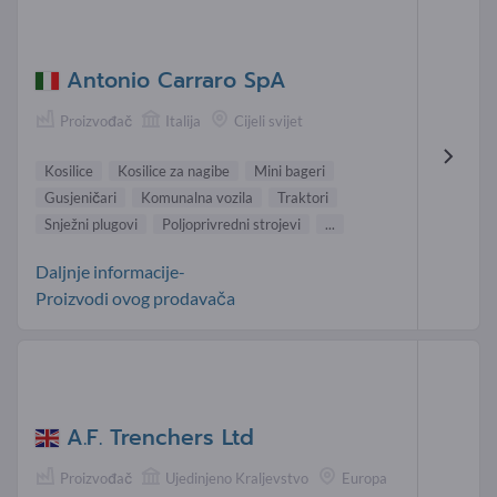
Antonio Carraro SpA
Proizvođač
Italija
Cijeli svijet
Kosilice
Kosilice za nagibe
Mini bageri
Gusjeničari
Komunalna vozila
Traktori
Snježni plugovi
Poljoprivredni strojevi
...
Daljnje informacije-
Proizvodi ovog prodavača
A.F. Trenchers Ltd
Proizvođač
Ujedinjeno Kraljevstvo
Europa