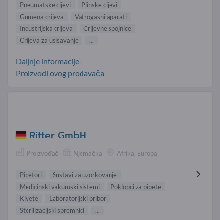
Pneumatske cijevi
Plinske cijevi
Gumena crijeva
Vatrogasni aparati
Industrijska crijeva
Crijevne spojnice
Crijeva za usisavanje
...
Daljnje informacije-
Proizvodi ovog prodavača
Ritter GmbH
Proizvođač
Njemačka
Afrika, Europa
Pipetori
Sustavi za uzorkovanje
Medicinski vakumski sistemi
Poklopci za pipete
Kivete
Laboratorijski pribor
Sterilizacijski spremnici
...