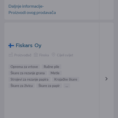
Daljnje informacije-
Proizvodi ovog prodavača
Fiskars Oy
Proizvođač
Finska
Cijeli svijet
Oprema za vrtove
Ručne pile
Škare za rezanje grana
Metle
Strojevi za rezanje papira
Krojačke škare
Škare za živicu
Škare za papir
...