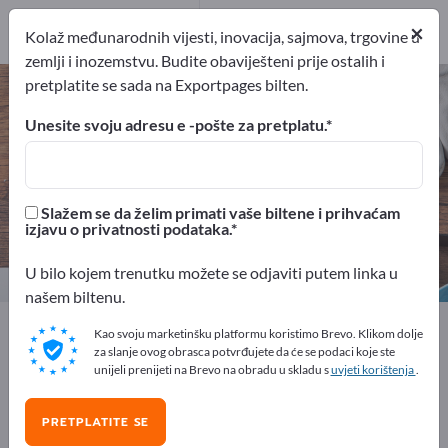
Distributeri
2
×
Kolaž međunarodnih vijesti, inovacija, sajmova, trgovine u
zemlji i inozemstvu. Budite obaviješteni prije ostalih i
pretplatite se sada na Exportpages bilten.
Oprema za vrtove – pronađite
proizvođače i dobavljače
Unesite svoju adresu e -pošte za pretplatu.
izvoznici
Proizvođač
50
48
Slažem se da želim primati vaše biltene i prihvaćam
izjavu o privatnosti podataka.
Distributeri
2
U bilo kojem trenutku možete se odjaviti putem linka u
našem biltenu.
Exportpages
Kućanstvo i vrt
Oprema za vrtove
Kao svoju marketinšku platformu koristimo Brevo. Klikom dolje
za slanje ovog obrasca potvrđujete da će se podaci koje ste
unijeli prenijeti na Brevo na obradu u skladu s
uvjeti korištenja
.
Besplatno oglašavajte na
Exportpages!
PRETPLATITE SE
Potražnja – Ponude – Polovni proizvodi – Poslovni