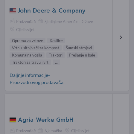
John Deere & Company
Proizvođač
Sjedinjene Američke Države
Cijeli svijet
Oprema za vrtove
Kosilice
Vrtni usitnjivači za kompost
Šumski strojevi
Komunalna vozila
Traktori
Prešanje u bale
Traktori za travu i vrt
...
Daljnje informacije-
Proizvodi ovog prodavača
Agria-Werke GmbH
Proizvođač
Njemačka
Cijeli svijet