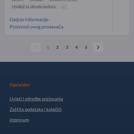
Uređaji za obradu podova
...
Daljnje informacije-
Proizvodi ovog prodavača
1
2
3
4
5
Općenito
Uvjeti i odredbe poslovanja
Zaštita podataka i kolačići
impresum