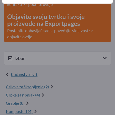
kontakti >> počnite ovdje
Objavite svoju tvrtku i svoje
proizvode na Exportpages
Postanite dobavljač sada i povećajte vidljivost>>
objavite ovdje
Izbor
Kućanstvo i vrt
Crijeva za škropljenje (2)
Crpke za ribnjak (4)
Grablje (8)
Komposteri (4)