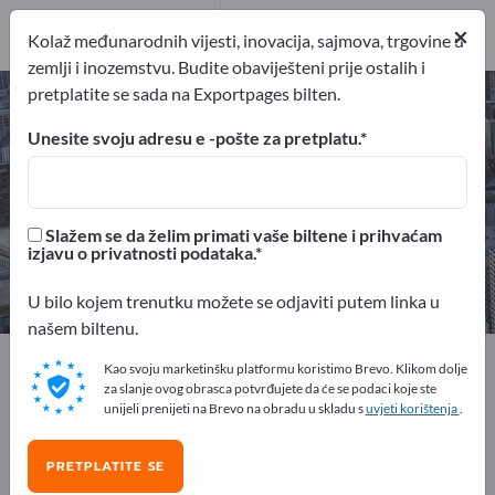
Distributeri
2
×
Kolaž međunarodnih vijesti, inovacija, sajmova, trgovine u
zemlji i inozemstvu. Budite obaviješteni prije ostalih i
pretplatite se sada na Exportpages bilten.
Usluge transporta – pronađite
proizvođače i dobavljače
Unesite svoju adresu e -pošte za pretplatu.
izvoznici
pružatelj usluga
70
38
Slažem se da želim primati vaše biltene i prihvaćam
izjavu o privatnosti podataka.
Proizvođač
Distributeri
30
2
U bilo kojem trenutku možete se odjaviti putem linka u
našem biltenu.
Exportpages
Poslovne usluge
Usluge transporta
Kao svoju marketinšku platformu koristimo Brevo. Klikom dolje
za slanje ovog obrasca potvrđujete da će se podaci koje ste
unijeli prenijeti na Brevo na obradu u skladu s
uvjeti korištenja
.
Besplatno oglašavajte na
Exportpages!
PRETPLATITE SE
Potražnja – Ponude – Polovni proizvodi – Poslovni