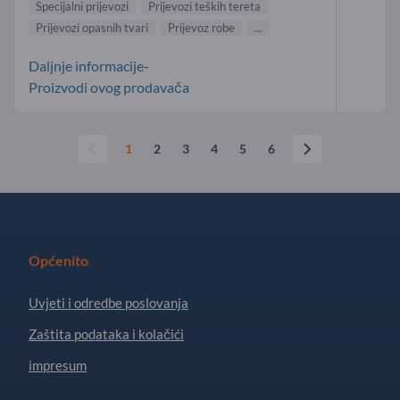
Specijalni prijevozi
Prijevozi teških tereta
Prijevozi opasnih tvari
Prijevoz robe
...
Daljnje informacije-
Proizvodi ovog prodavača
1
2
3
4
5
6
Općenito
Uvjeti i odredbe poslovanja
Zaštita podataka i kolačići
impresum