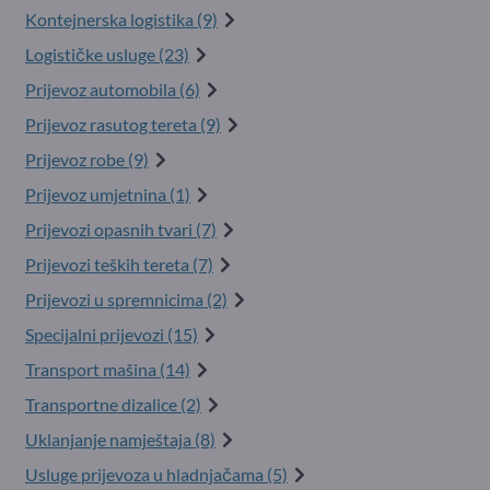
Kontejnerska logistika (9)
Logističke usluge (23)
Prijevoz automobila (6)
Prijevoz rasutog tereta (9)
Prijevoz robe (9)
Prijevoz umjetnina (1)
Prijevozi opasnih tvari (7)
Prijevozi teških tereta (7)
Prijevozi u spremnicima (2)
Specijalni prijevozi (15)
Transport mašina (14)
Transportne dizalice (2)
Uklanjanje namještaja (8)
Usluge prijevoza u hladnjačama (5)