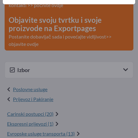
kontakti >> počnite ovdje
Objavite svoju tvrtku i svoje
proizvode na Exportpages
Postanite dobavljač sada i povećajte vidljivost>>
objavite ovdje
Izbor
Poslovne usluge
Prijevoz i Pakiranje
Carinski postupci (20)
Ekspresni prijevozi (1)
Evropske usluge transporta (13)