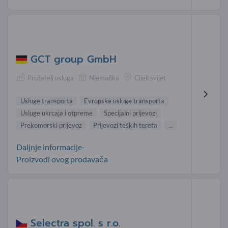
GCT group GmbH
Pružatelj usluga
Njemačka
Cijeli svijet
Usluge transporta
Evropske usluge transporta
Usluge ukrcaja i otpreme
Specijalni prijevozi
Prekomorski prijevoz
Prijevozi teških tereta
...
Daljnje informacije-
Proizvodi ovog prodavača
Selectra spol. s r.o.