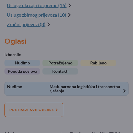
Usluge ukrcaja i otpreme (16)
Usluge zbirnog prijevoza (10)
Zračni prijevozi (8)
Oglasi
Izbornik:
Nudimo
Potražujemo
Rabljeno
Ponuda poslova
Kontakti
Nudimo
Međunarodna logistička i transportna
rješenja
PRETRAŽI SVE OGLASE