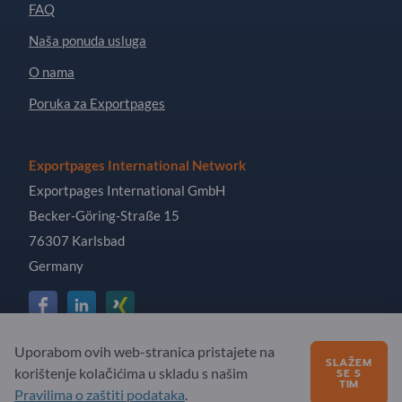
FAQ
Naša ponuda usluga
O nama
Poruka za Exportpages
Exportpages International Network
Exportpages International GmbH
Becker-Göring-Straße 15
76307 Karlsbad
Germany
Uporabom ovih web-stranica pristajete na
Copyright © 2026 Exportpages International GmbH. All
SLAŽEM
korištenje kolačićima u skladu s našim
SE S
Rights Reserved.
TIM
Pravilima o zaštiti podataka
.