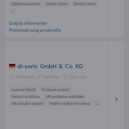
Digitalne kamere
Muški satovi
Ženski satovi
...
Daljnje informacije-
Proizvodi ovog prodavača
di-soric GmbH & Co. KG
Proizvođač
Njemačka
Cijeli svijet
Laserski čitači
Pozicioni senzori
Senzori za blizinu
Ultravioletne svijetiljke
Ultrazvučni senzori
Vodiči svjetlosnih valova
...