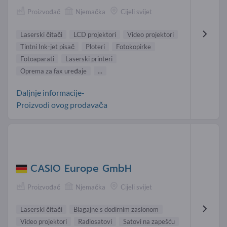
Proizvođač
Njemačka
Cijeli svijet
Laserski čitači
LCD projektori
Video projektori
Tintni Ink-jet pisač
Ploteri
Fotokopirke
Fotoaparati
Laserski printeri
Oprema za fax uređaje
...
Daljnje informacije-
Proizvodi ovog prodavača
CASIO Europe GmbH
Proizvođač
Njemačka
Cijeli svijet
Laserski čitači
Blagajne s dodirnim zaslonom
Video projektori
Radiosatovi
Satovi na zapešću