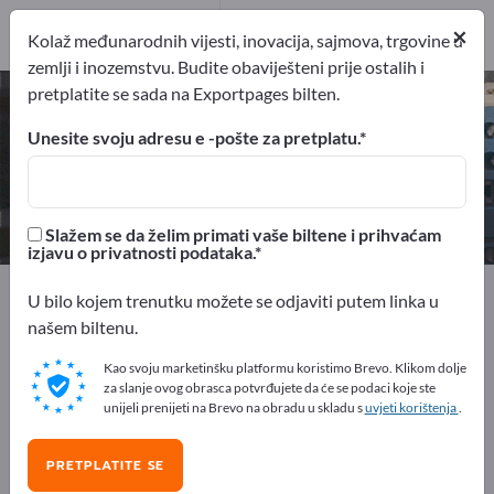
Proizvođač
×
8
Kolaž međunarodnih vijesti, inovacija, sajmova, trgovine u
zemlji i inozemstvu. Budite obaviješteni prije ostalih i
pretplatite se sada na Exportpages bilten.
Laserski čitači – pronađite
proizvođače i dobavljače
Unesite svoju adresu e -pošte za pretplatu.
izvoznici
Proizvođač
8
8
Slažem se da želim primati vaše biltene i prihvaćam
izjavu o privatnosti podataka.
Exportpages
Elektrotehnika
Kompjutorski hardware
U bilo kojem trenutku možete se odjaviti putem linka u
Računalne periferije
Skeneri
Laserski čitači
našem biltenu.
Kao svoju marketinšku platformu koristimo Brevo. Klikom dolje
Besplatno oglašavajte na
za slanje ovog obrasca potvrđujete da će se podaci koje ste
Exportpages!
unijeli prenijeti na Brevo na obradu u skladu s
uvjeti korištenja
.
Potražnja – Ponude – Polovni proizvodi – Poslovni
PRETPLATITE SE
kontakti >> počnite ovdje