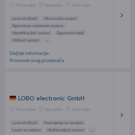
Proizvođač
Njemačka
Cijeli svijet
Laserski čitači
Ultrazvučni senzori
Sigurnosne svjetlosne zavjese
Identifikacijski sustavi
Sigurnosni releji
Viličasti senzori
...
Daljnje informacije-
Proizvodi ovog prodavača
LOBO electronic GmbH
Proizvođač
Njemačka
Cijeli svijet
Laserski čitači
Postrojenja za rasvjetu
Laseri za zabavu
Multimedijski sustavi
...