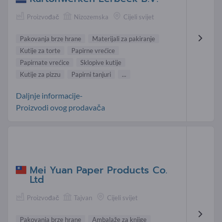
Proizvođač
Nizozemska
Cijeli svijet
Pakovanja brze hrane
Materijali za pakiranje
Kutije za torte
Papirne vrećice
Papirnate vrećice
Sklopive kutije
Kutije za pizzu
Papirni tanjuri
...
Daljnje informacije-
Proizvodi ovog prodavača
Mei Yuan Paper Products Co.
Ltd
Proizvođač
Tajvan
Cijeli svijet
Pakovanja brze hrane
Ambalaže za knjige