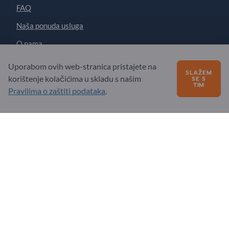
FAQ
Naša ponuda usluga
O nama
Poruka za Exportpages
Uporabom ovih web-stranica pristajete na
SLAŽEM
korištenje kolačićima u skladu s našim
SE S
TIM
Pravilima o zaštiti podataka
.
Exportpages International Network
Exportpages International GmbH
Becker-Göring-Straße 15
76307 Karlsbad
Germany
Copyright © 2026 Exportpages International GmbH. All
Rights Reserved.