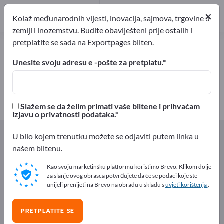
Proizvođač
3
×
Kolaž međunarodnih vijesti, inovacija, sajmova, trgovine u
zemlji i inozemstvu. Budite obaviješteni prije ostalih i
pretplatite se sada na Exportpages bilten.
Pakovanja brze hrane – pronađite
proizvođače i dobavljače
Unesite svoju adresu e -pošte za pretplatu.
izvoznici
Proizvođač
3
3
Slažem se da želim primati vaše biltene i prihvaćam
izjavu o privatnosti podataka.
Exportpages
Hrana i napici
Pakiranja za namirnice
U bilo kojem trenutku možete se odjaviti putem linka u
Pakovanja brze hrane
našem biltenu.
Kao svoju marketinšku platformu koristimo Brevo. Klikom dolje
Besplatno oglašavajte na
za slanje ovog obrasca potvrđujete da će se podaci koje ste
Exportpages!
unijeli prenijeti na Brevo na obradu u skladu s
uvjeti korištenja
.
Potražnja – Ponude – Polovni proizvodi – Poslovni
PRETPLATITE SE
kontakti >> počnite ovdje