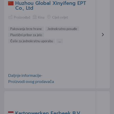
Huzhou Global Xinyifeng EPT
Co., Ltd
Proizvođač
Kina
Cijeli svijet
Pakovanja brze hrane
Jednokratno posuđe
Plastični pribor za jelo
Čaše za jednokratnu uporabu
...
Daljnje informacije-
Proizvodi ovog prodavača
Kartonwerken Eerbeek B.V.