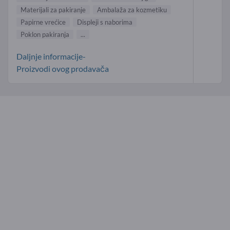
Materijali za pakiranje
Ambalaža za kozmetiku
Papirne vrećice
Displeji s naborima
Poklon pakiranja
...
Daljnje informacije-
Proizvodi ovog prodavača