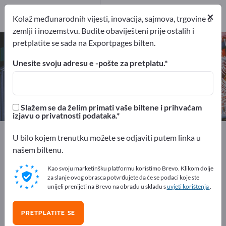
Proizvođač
×
2
Kolaž međunarodnih vijesti, inovacija, sajmova, trgovine u
zemlji i inozemstvu. Budite obaviješteni prije ostalih i
pretplatite se sada na Exportpages bilten.
Tihi kompresori – pronađite
proizvođače i dobavljače
Unesite svoju adresu e -pošte za pretplatu.
izvoznici
Proizvođač
2
2
Slažem se da želim primati vaše biltene i prihvaćam
izjavu o privatnosti podataka.
Exportpages
Strojevi i oprema
U bilo kojem trenutku možete se odjaviti putem linka u
Hidraulika + pneumatika
Kompresori
našem biltenu.
Tihi kompresori
Kao svoju marketinšku platformu koristimo Brevo. Klikom dolje
za slanje ovog obrasca potvrđujete da će se podaci koje ste
Besplatno oglašavajte na
unijeli prenijeti na Brevo na obradu u skladu s
uvjeti korištenja
.
Exportpages!
PRETPLATITE SE
Potražnja – Ponude – Polovni proizvodi – Poslovni