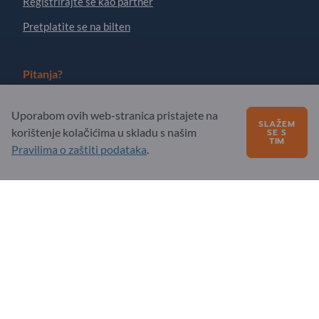
Registrirajte se kao partner
Pretplatite se na bilten
Pitanja?
FAQ
Uporabom ovih web-stranica pristajete na
SLAŽEM
korištenje kolačićima u skladu s našim
Naša ponuda usluga
SE S
TIM
Pravilima o zaštiti podataka
.
O nama
Poruka za Exportpages
Exportpages International Network
Exportpages International GmbH
Becker-Göring-Straße 15
76307 Karlsbad
Germany