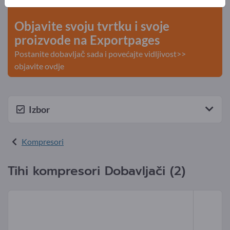
kontakti >> počnite ovdje
Objavite svoju tvrtku i svoje
proizvode na Exportpages
Postanite dobavljač sada i povećajte vidljivost>>
objavite ovdje
Izbor
Kompresori
Tihi kompresori Dobavljači (2)