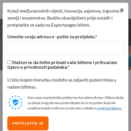
Proizvođač
4
×
Kolaž međunarodnih vijesti, inovacija, sajmova, trgovine u
zemlji i inozemstvu. Budite obaviješteni prije ostalih i
pretplatite se sada na Exportpages bilten.
Fascikli za dokumente – pronađite
proizvođače i dobavljače
Unesite svoju adresu e -pošte za pretplatu.
izvoznici
Proizvođač
4
4
Slažem se da želim primati vaše biltene i prihvaćam
izjavu o privatnosti podataka.
Exportpages
Uredski pribor
Organizacijska oprema
U bilo kojem trenutku možete se odjaviti putem linka u
Fascikli za dokumente
našem biltenu.
Kao svoju marketinšku platformu koristimo Brevo. Klikom dolje
Besplatno oglašavajte na
za slanje ovog obrasca potvrđujete da će se podaci koje ste
Exportpages!
unijeli prenijeti na Brevo na obradu u skladu s
uvjeti korištenja
.
Potražnja – Ponude – Polovni proizvodi – Poslovni
PRETPLATITE SE
kontakti >> počnite ovdje