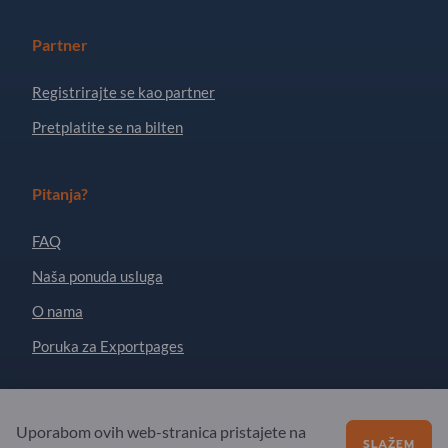
Partner
Registrirajte se kao partner
Pretplatite se na bilten
Pitanja?
FAQ
Naša ponuda usluga
O nama
Poruka za Exportpages
Exportpages International Network
Uporabom ovih web-stranica pristajete na
Exportpages International GmbH
SLAŽEM