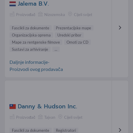
Jalema B.V.
Proizvođač
Nizozemska
Cijeli svijet
Fascikli za dokumente
Prezentacijske mape
Organizacijska oprema
Uredski pribor
Mape za rentgenske filmove
Omoti za CD
Sustavi za arhiviranje
...
Daljnje informacije-
Proizvodi ovog prodavača
Danny & Hudson Inc.
Proizvođač
Tajvan
Cijeli svijet
Fascikli za dokumente
Registratori