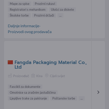
Mape za spise
Prozirni rukavi
Registratori s mehanikom
Ulošci za diskete
Školske torbe
Prozirni držači
...
Daljnje informacije-
Proizvodi ovog prodavača
Fangda Packaging Material Co.,
Ltd
Proizvođač
Kina
Cijeli svijet
Fascikli za dokumente
Omotnice sa zračnim jastučićima
Ljepljive trake za pakiranje
Poštanske torbe
...