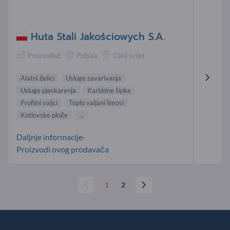
Huta Stali Jakościowych S.A.
Proizvođač
Poljska
Cijeli svijet
Alatni čelici
Usluge zavarivanja
Usluge pjeskarenja
Karbidne šipke
Profilni valjci
Toplo valjani limovi
Kotlovske ploče
...
Daljnje informacije-
Proizvodi ovog prodavača
1
2