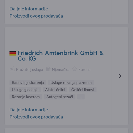
Daljnje informacije-
Proizvodi ovog prodavača
Friedrich Amtenbrink GmbH &
Co. KG
Pružatelj usluga
Njemačka
Europa
Radovi pjeskarenja
Usluge rezanja plazmom
Usluge glodanja
Alatni čelici
Čelični limovi
Rezanje laserom
Autogeni rezači
...
Daljnje informacije-
Proizvodi ovog prodavača