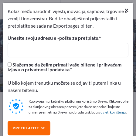
pružatelj usluga
×
5
Kolaž međunarodnih vijesti, inovacija, sajmova, trgovine u
zemlji i inozemstvu. Budite obaviješteni prije ostalih i
pretplatite se sada na Exportpages bilten.
Radovi pjeskarenja – pronađite
proizvođače i dobavljače
Unesite svoju adresu e -pošte za pretplatu.
izvoznici
Proizvođač
13
8
Slažem se da želim primati vaše biltene i prihvaćam
izjavu o privatnosti podataka.
pružatelj usluga
5
U bilo kojem trenutku možete se odjaviti putem linka u
našem biltenu.
Exportpages
Poslovne usluge
Površinska obrada
Kao svoju marketinšku platformu koristimo Brevo. Klikom dolje
Radovi pjeskarenja
za slanje ovog obrasca potvrđujete da će se podaci koje ste
unijeli prenijeti na Brevo na obradu u skladu s
uvjeti korištenja
.
Besplatno oglašavajte na
PRETPLATITE SE
Exportpages!