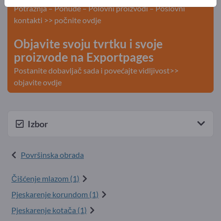
Potražnja – Ponude – Polovni proizvodi – Poslovni
kontakti >> počnite ovdje
Objavite svoju tvrtku i svoje
proizvode na Exportpages
Postanite dobavljač sada i povećajte vidljivost>>
objavite ovdje
Izbor
Površinska obrada
Čišćenje mlazom (1)
Pjeskarenje korundom (1)
Pjeskarenje kotača (1)