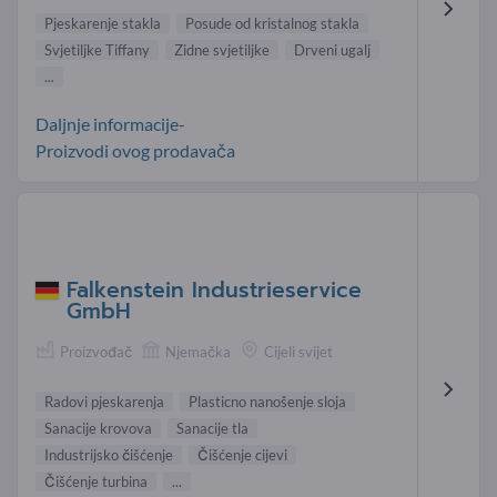
Pjeskarenje stakla
Posude od kristalnog stakla
Svjetiljke Tiffany
Zidne svjetiljke
Drveni ugalj
...
Daljnje informacije-
Proizvodi ovog prodavača
Falkenstein Industrieservice
GmbH
Proizvođač
Njemačka
Cijeli svijet
Radovi pjeskarenja
Plasticno nanošenje sloja
Sanacije krovova
Sanacije tla
Industrijsko čišćenje
Čišćenje cijevi
Čišćenje turbina
...