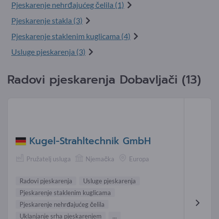
Pjeskarenje nehrđajućeg čelila (1)
Pjeskarenje stakla (3)
Pjeskarenje staklenim kuglicama (4)
Usluge pjeskarenja (3)
Radovi pjeskarenja Dobavljači (13)
Kugel-Strahltechnik GmbH
Pružatelj usluga
Njemačka
Europa
Radovi pjeskarenja
Usluge pjeskarenja
Pjeskarenje staklenim kuglicama
Pjeskarenje nehrđajućeg čelila
Uklanjanje srha pjeskarenjem
...