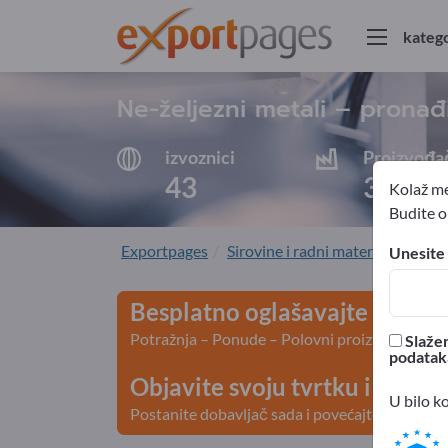
katego
Ne-željezni metali – pronađ
izvoznici
Proizvođa
43
38
Kolaž me
Budite ob
Exportpages
Sirovine i radni materijali
Meta
Unesite 
Besplatno oglašavajte na Exp
Potražnja – Ponude – Polovni proizvodi – Posl
Slažem
podatak
Objavite svoju tvrtku i svoje
U bilo k
Postanite dobavljač sada i povećajte vidljivos