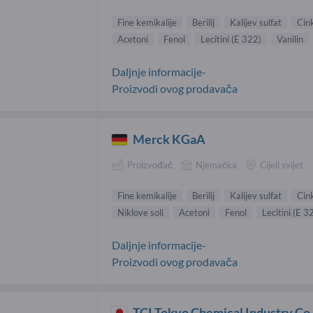
Fine kemikalije
Berilij
Kalijev sulfat
Cin
Acetoni
Fenol
Lecitini (E 322)
Vanilin
Daljnje informacije-
Proizvodi ovog prodavača
Merck KGaA
Proizvođač
Njemačka
Cijeli svijet
Fine kemikalije
Berilij
Kalijev sulfat
Cin
Niklove soli
Acetoni
Fenol
Lecitini (E 3
Daljnje informacije-
Proizvodi ovog prodavača
TCI Tokyo Chemical Industry Co.