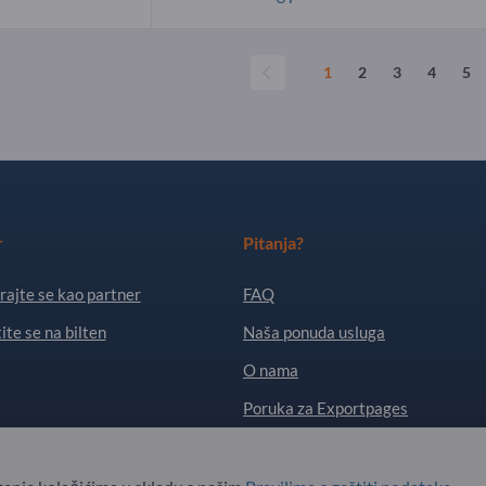
1
2
3
4
5
r
Pitanja?
rajte se kao partner
FAQ
ite se na bilten
Naša ponuda usluga
O nama
Poruka za Exportpages
. All Rights Reserved.