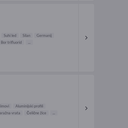
Suhi led
Silan
Germanij
Bor trifluorid
...
limovi
Aluminijski profili
aražna vrata
Čelične žice
...