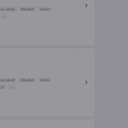
kov oksid
Alkoholi
Amini
...
kov oksid
Alkoholi
Amini
22)
...
,