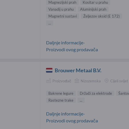
Magnezijski prah
Kositar u prahu
Vanadij u prahu
Aluminijski prah
Magnetni sustavi
Željezov oksid (E 172)
...
Daljnje informacije-
Proizvodi ovog prodavača
Brouwer Metaal B.V.
Proizvođač
Nizozemska
Cijeli svijet
Bakrene legure
Držači za elektrode
Šantov
Rastezne trake
...
Daljnje informacije-
Proizvodi ovog prodavača