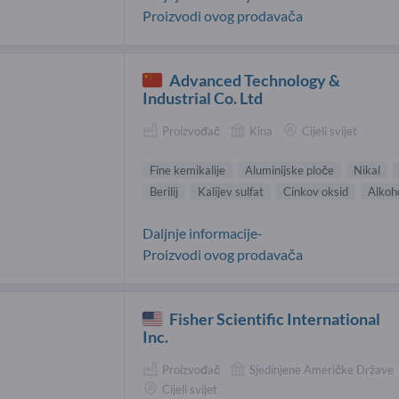
Proizvodi ovog prodavača
Advanced Technology &
Industrial Co. Ltd
Proizvođač
Kina
Cijeli svijet
Fine kemikalije
Aluminijske ploče
Nikal
Berilij
Kalijev sulfat
Cinkov oksid
Alkoho
Daljnje informacije-
Proizvodi ovog prodavača
Fisher Scientific International
Inc.
Proizvođač
Sjedinjene Američke Države
Cijeli svijet