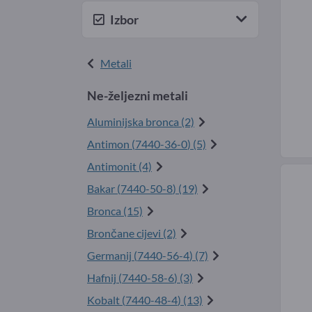
Izbor
Metali
Ne-željezni metali
Aluminijska bronca (2)
Antimon (
7440-36-0
) (5)
Antimonit (4)
Bakar (
7440-50-8
) (19)
Bronca (15)
Brončane cijevi (2)
Germanij (
7440-56-4
) (7)
Hafnij (
7440-58-6
) (3)
Kobalt (
7440-48-4
) (13)