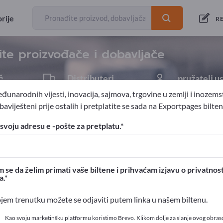
izvoznici
Proizvo
43
38
rije
RE
ite proizvođače i dobavljače
č
Distributeri
pružatelj u
4
1
đunarodnih vijesti, inovacija, sajmova, trgovine u zemlji i inozems
aviješteni prije ostalih i pretplatite se sada na Exportpages bilten
li
Ne-željezni metali
svoju adresu e -pošte za pretplatu.
ortpages!
ovni kontakti >> počnite ovdje
 se da želim primati vaše biltene i prihvaćam izjavu o privatnost
a.
 proizvode na Exportpages
ojem trenutku možete se odjaviti putem linka u našem biltenu.
t>> objavite ovdje
Kao svoju marketinšku platformu koristimo Brevo. Klikom dolje za slanje ovog obras