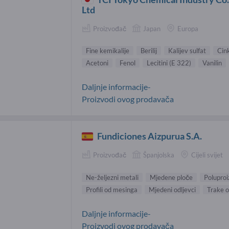
Ltd
Proizvođač
Japan
Europa
Fine kemikalije
Berilij
Kalijev sulfat
Cin
Acetoni
Fenol
Lecitini (E 322)
Vanilin
Daljnje informacije-
Proizvodi ovog prodavača
Fundiciones Aizpurua S.A.
Proizvođač
Španjolska
Cijeli svijet
Ne-željezni metali
Mjedene ploče
Poluproi
Profili od mesinga
Mjedeni odljevci
Trake 
Daljnje informacije-
Proizvodi ovog prodavača