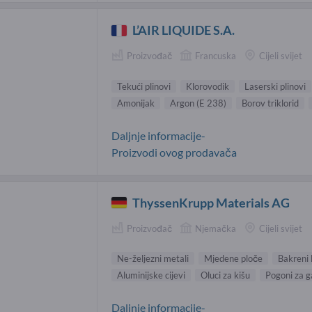
L’AIR LIQUIDE S.A.
Proizvođač
Francuska
Cijeli svijet
Tekući plinovi
Klorovodik
Laserski plinovi
Amonijak
Argon (E 238)
Borov triklorid
Daljnje informacije-
Proizvodi ovog prodavača
ThyssenKrupp Materials AG
Proizvođač
Njemačka
Cijeli svijet
Ne-željezni metali
Mjedene ploče
Bakreni 
Aluminijske cijevi
Oluci za kišu
Pogoni za g
Daljnje informacije-