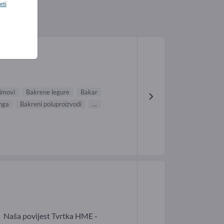
eti
limovi
Bakrene legure
Bakar
inga
Bakreni poluproizvodi
...
Naša povijest Tvrtka HME -