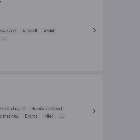
kov oksid
Alkoholi
Amini
...
zvodi od mjedi
Brončani odljevci
od mesinga
Bronca
Mjed
...