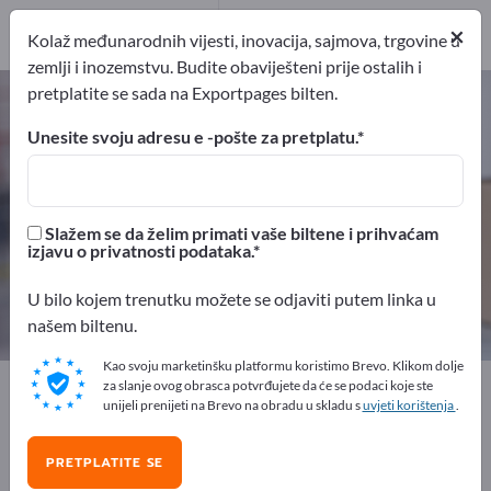
pružatelj usluga
×
1
Kolaž međunarodnih vijesti, inovacija, sajmova, trgovine u
zemlji i inozemstvu. Budite obaviješteni prije ostalih i
pretplatite se sada na Exportpages bilten.
Pomoćna sredstva za pakiranje –
pronađite proizvođače i
Unesite svoju adresu e -pošte za pretplatu.
dobavljače
izvoznici
Proizvođač
Slažem se da želim primati vaše biltene i prihvaćam
48
43
izjavu o privatnosti podataka.
Distributeri
pružatelj usluga
U bilo kojem trenutku možete se odjaviti putem linka u
4
1
našem biltenu.
Kao svoju marketinšku platformu koristimo Brevo. Klikom dolje
Exportpages
Prijevoz i Pakiranje
za slanje ovog obrasca potvrđujete da će se podaci koje ste
unijeli prenijeti na Brevo na obradu u skladu s
uvjeti korištenja
.
Transportna pakiranja
Pomoćna sredstva za pakiranje
PRETPLATITE SE