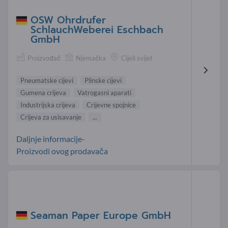
OSW Ohrdrufer
SchlauchWeberei Eschbach
GmbH
Proizvođač
Njemačka
Cijeli svijet
Pneumatske cijevi
Plinske cijevi
Gumena crijeva
Vatrogasni aparati
Industrijska crijeva
Crijevne spojnice
Crijeva za usisavanje
...
Daljnje informacije-
Proizvodi ovog prodavača
Seaman Paper Europe GmbH