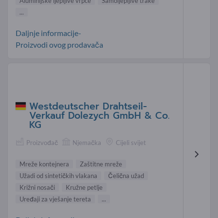
Aluminijske ljepljive vrpce
Samoljepljive trake
...
Daljnje informacije-
Proizvodi ovog prodavača
Westdeutscher Drahtseil-
Verkauf Dolezych GmbH & Co.
KG
Proizvođač
Njemačka
Cijeli svijet
Mreže kontejnera
Zaštitne mreže
Užadi od sintetičkih vlakana
Čelična užad
Križni nosači
Kružne petlje
Uređaji za vješanje tereta
...