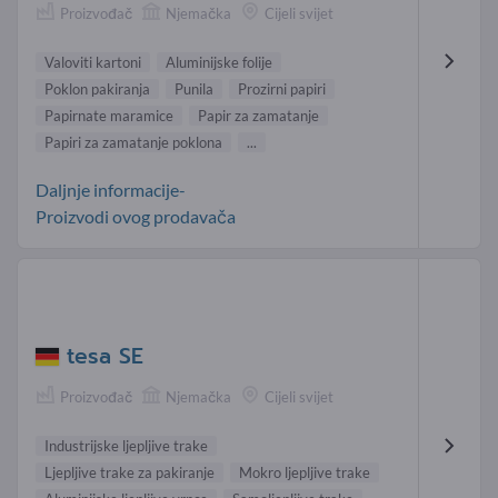
Proizvođač
Njemačka
Cijeli svijet
Valoviti kartoni
Aluminijske folije
Poklon pakiranja
Punila
Prozirni papiri
Papirnate maramice
Papir za zamatanje
Papiri za zamatanje poklona
...
Daljnje informacije-
Proizvodi ovog prodavača
tesa SE
Proizvođač
Njemačka
Cijeli svijet
Industrijske ljepljive trake
Ljepljive trake za pakiranje
Mokro ljepljive trake