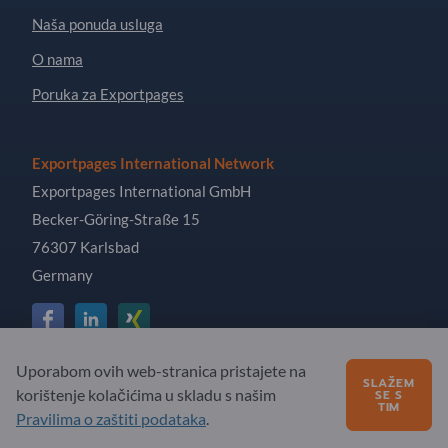
Naša ponuda usluga
O nama
Poruka za Exportpages
Exportpages International Network
Exportpages International GmbH
Becker-Göring-Straße 15
76307 Karlsbad
Germany
Uporabom ovih web-stranica pristajete na
Copyright © 2026 Exportpages International GmbH. All
SLAŽEM
korištenje kolačićima u skladu s našim
SE S
Rights Reserved.
TIM
Pravilima o zaštiti podataka
.