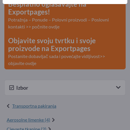
Besplatno oglašavajte na
Exportpages!
Potražnja – Ponude – Polovni proizvodi – Poslovni
kontakti >> počnite ovdje
Objavite svoju tvrtku i svoje
proizvode na Exportpages
Postanite dobavljač sada i povećajte vidljivost>>
objavite ovdje
Izbor
Transportna pakiranja
Aerosolne limenke (4)
Cjevaste tkanine (2)