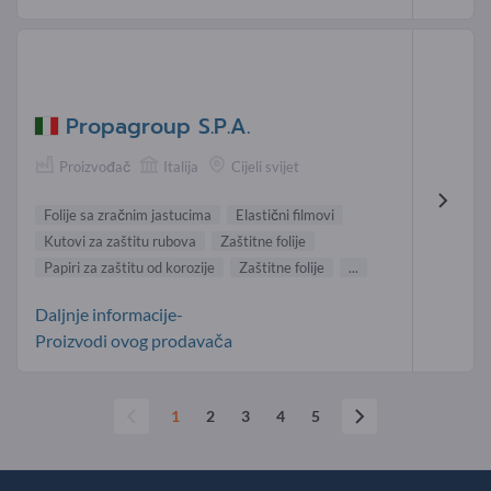
Propagroup S.P.A.
Proizvođač
Italija
Cijeli svijet
Folije sa zračnim jastucima
Elastični filmovi
Kutovi za zaštitu rubova
Zaštitne folije
Papiri za zaštitu od korozije
Zaštitne folije
...
Daljnje informacije-
Proizvodi ovog prodavača
1
2
3
4
5