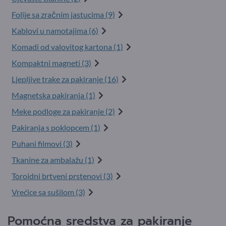
Folije sa zračnim jastucima (9)
Kablovi u namotajima (6)
Komadi od valovitog kartona (1)
Kompaktni magneti (3)
Ljepljive trake za pakiranje (16)
Magnetska pakiranja (1)
Meke podloge za pakiranje (2)
Pakiranja s poklopcem (1)
Puhani filmovi (3)
Tkanine za ambalažu (1)
Toroidni brtveni prstenovi (3)
Vrećice sa sušilom (3)
Pomoćna sredstva za pakiranje