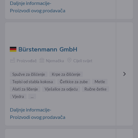
Daljnje informacije-
Proizvodi ovog prodavača
Bürstenmann GmbH
Proizvođač
Njemačka
Cijeli svijet
Spužve za čišćenje
Krpe za čišćenje
Tepisi od stabla kokosa
Četkice za zube
Metle
Alati za ličenje
Vješalice za odjeću
Ručne četke
Vjedra
...
Daljnje informacije-
Proizvodi ovog prodavača