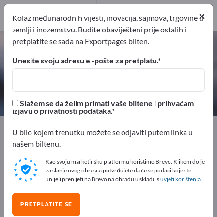
Proizvođač
×
10
Kolaž međunarodnih vijesti, inovacija, sajmova, trgovine u
zemlji i inozemstvu. Budite obaviješteni prije ostalih i
pretplatite se sada na Exportpages bilten.
Spužve za čišćenje – pronađite
proizvođače i dobavljače
Unesite svoju adresu e -pošte za pretplatu.
izvoznici
Proizvođač
10
10
Slažem se da želim primati vaše biltene i prihvaćam
izjavu o privatnosti podataka.
Exportpages
Kemijska i farmaceutska industrija
U bilo kojem trenutku možete se odjaviti putem linka u
Sredstva za čišćenje
Spužve za čišćenje
našem biltenu.
Kao svoju marketinšku platformu koristimo Brevo. Klikom dolje
Besplatno oglašavajte na
za slanje ovog obrasca potvrđujete da će se podaci koje ste
Exportpages!
unijeli prenijeti na Brevo na obradu u skladu s
uvjeti korištenja
.
Potražnja – Ponude – Polovni proizvodi – Poslovni
PRETPLATITE SE
kontakti >> počnite ovdje