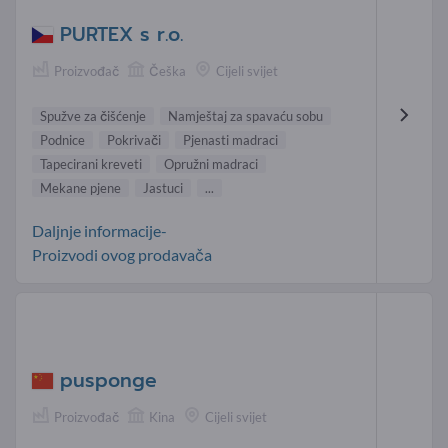
PURTEX s r.o.
Proizvođač
Češka
Cijeli svijet
Spužve za čišćenje
Namještaj za spavaću sobu
Podnice
Pokrivači
Pjenasti madraci
Tapecirani kreveti
Opružni madraci
Mekane pjene
Jastuci
...
Daljnje informacije-
Proizvodi ovog prodavača
pusponge
Proizvođač
Kina
Cijeli svijet