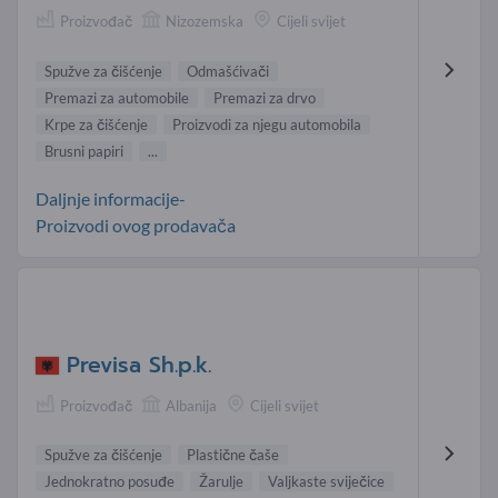
Proizvođač
Nizozemska
Cijeli svijet
Spužve za čišćenje
Odmašćivači
Premazi za automobile
Premazi za drvo
Krpe za čišćenje
Proizvodi za njegu automobila
Brusni papiri
...
Daljnje informacije-
Proizvodi ovog prodavača
Previsa Sh.p.k.
Proizvođač
Albanija
Cijeli svijet
Spužve za čišćenje
Plastične čaše
Jednokratno posuđe
Žarulje
Valjkaste sviječice