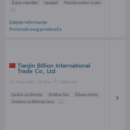
Čajne svijetiljke
Upaljači
Plastični pribor za jelo
...
Daljnje informacije-
Proizvodi ovog prodavača
Tianjin Billion International
Trade Co., Ltd
Proizvođač
Kina
Cijeli svijet
Spužve za čišćenje
Čelične žice
Žičane mreže
Sredstvo za čišćenje tava
...