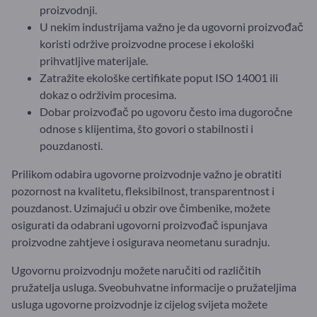
proizvodnji.
U nekim industrijama važno je da ugovorni proizvođač
koristi održive proizvodne procese i ekološki
prihvatljive materijale.
Zatražite ekološke certifikate poput ISO 14001 ili
dokaz o održivim procesima.
Dobar proizvođač po ugovoru često ima dugoročne
odnose s klijentima, što govori o stabilnosti i
pouzdanosti.
Prilikom odabira ugovorne proizvodnje važno je obratiti
pozornost na kvalitetu, fleksibilnost, transparentnost i
pouzdanost. Uzimajući u obzir ove čimbenike, možete
osigurati da odabrani ugovorni proizvođač ispunjava
proizvodne zahtjeve i osigurava neometanu suradnju.
Ugovornu proizvodnju možete naručiti od različitih
pružatelja usluga. Sveobuhvatne informacije o pružateljima
usluga ugovorne proizvodnje iz cijelog svijeta možete