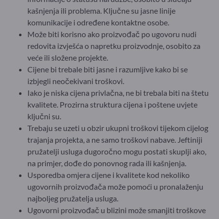
kašnjenja ili problema. Ključne su jasne linije
komunikacije i određene kontaktne osobe.
Može biti korisno ako proizvođač po ugovoru nudi
redovita izvješća o napretku proizvodnje, osobito za
veće ili složene projekte.
Cijene bi trebale biti jasne i razumljive kako bi se
izbjegli neočekivani troškovi.
Iako je niska cijena privlačna, ne bi trebala biti na štetu
kvalitete. Prozirna struktura cijena i poštene uvjete
ključni su.
Trebaju se uzeti u obzir ukupni troškovi tijekom cijelog
trajanja projekta, a ne samo troškovi nabave. Jeftiniji
pružatelji usluga dugoročno mogu postati skuplji ako,
na primjer, dođe do ponovnog rada ili kašnjenja.
Usporedba omjera cijene i kvalitete kod nekoliko
ugovornih proizvođača može pomoći u pronalaženju
najboljeg pružatelja usluga.
Ugovorni proizvođač u blizini može smanjiti troškove