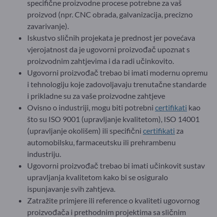
specifične proizvodne procese potrebne za vaš
proizvod (npr. CNC obrada, galvanizacija, precizno
zavarivanje).
Iskustvo sličnih projekata je prednost jer povećava
vjerojatnost da je ugovorni proizvođač upoznat s
proizvodnim zahtjevima i da radi učinkovito.
Ugovorni proizvođač trebao bi imati modernu opremu
i tehnologiju koje zadovoljavaju trenutačne standarde
i prikladne su za vaše proizvodne zahtjeve
Ovisno o industriji, mogu biti potrebni
certifikati
kao
što su ISO 9001 (upravljanje kvalitetom), ISO 14001
(upravljanje okolišem) ili specifični
certifikati
za
automobilsku, farmaceutsku ili prehrambenu
industriju.
Ugovorni proizvođač trebao bi imati učinkovit sustav
upravljanja kvalitetom kako bi se osiguralo
ispunjavanje svih zahtjeva.
Zatražite primjere ili reference o kvaliteti ugovornog
proizvođača i prethodnim projektima sa sličnim