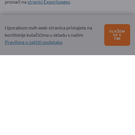
pronaći na
stranici Exportpages
.
Uporabom ovih web-stranica pristajete na
SLAŽEM
korištenje kolačićima u skladu s našim
SE S
TIM
Pravilima o zaštiti podataka
.
Općenito
Uvjeti i odredbe poslovanja
Zaštita podataka i kolačići
impresum
Partner
Registrirajte se kao partner
Pretplatite se na bilten