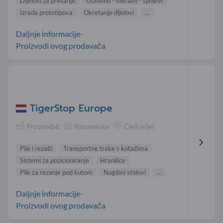
Dijelovi za prešanje
Gumeno - metalni - spojevi
Izrada prototipova
Okretanje dijelovi
...
Daljnje informacije-
Proizvodi ovog prodavača
TigerStop Europe
Proizvođač
Nizozemska
Cijeli svijet
Pile i rezači
Transportne trake s kotačima
Sistemi za pozicioniranje
Hranilice
Pile za rezanje pod kutom
Nagibni stolovi
...
Daljnje informacije-
Proizvodi ovog prodavača