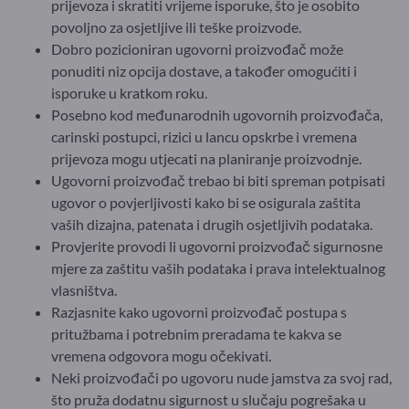
prijevoza i skratiti vrijeme isporuke, što je osobito
povoljno za osjetljive ili teške proizvode.
Dobro pozicioniran ugovorni proizvođač može
ponuditi niz opcija dostave, a također omogućiti i
isporuke u kratkom roku.
Posebno kod međunarodnih ugovornih proizvođača,
carinski postupci, rizici u lancu opskrbe i vremena
prijevoza mogu utjecati na planiranje proizvodnje.
Ugovorni proizvođač trebao bi biti spreman potpisati
ugovor o povjerljivosti kako bi se osigurala zaštita
vaših dizajna, patenata i drugih osjetljivih podataka.
Provjerite provodi li ugovorni proizvođač sigurnosne
mjere za zaštitu vaših podataka i prava intelektualnog
vlasništva.
Razjasnite kako ugovorni proizvođač postupa s
pritužbama i potrebnim preradama te kakva se
vremena odgovora mogu očekivati.
Neki proizvođači po ugovoru nude jamstva za svoj rad,
što pruža dodatnu sigurnost u slučaju pogrešaka u