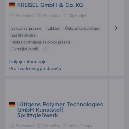
KREISEL GmbH & Co. KG
Proizvođač
Njemačka
Cijeli svijet
Sakupljači prašine
Cikloni
Čelične konstrukcije
Zaštita okoliša
Mokra postrojenja za odvod prašine
Okretljivi ventili
...
Daljnje informacije-
Proizvodi ovog prodavača
Lüttgens Polymer Technologies
GmbH Kunststoff-
Spritzgießwerk
Proizvođač
Njemačka
Afrika, Europa