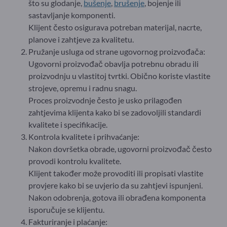
što su glodanje,
bušenje
,
brušenje
, bojenje ili
sastavljanje komponenti.
Klijent često osigurava potreban materijal, nacrte,
planove i zahtjeve za kvalitetu.
Pružanje usluga od strane ugovornog proizvođača:
Ugovorni proizvođač obavlja potrebnu obradu ili
proizvodnju u vlastitoj tvrtki. Obično koriste vlastite
strojeve, opremu i radnu snagu.
Proces proizvodnje često je usko prilagođen
zahtjevima klijenta kako bi se zadovoljili standardi
kvalitete i specifikacije.
Kontrola kvalitete i prihvaćanje:
Nakon dovršetka obrade, ugovorni proizvođač često
provodi kontrolu kvalitete.
Klijent također može provoditi ili propisati vlastite
provjere kako bi se uvjerio da su zahtjevi ispunjeni.
Nakon odobrenja, gotova ili obrađena komponenta
isporučuje se klijentu.
Fakturiranje i plaćanje: