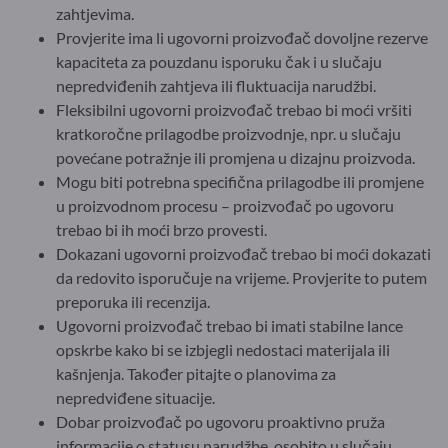
zahtjevima.
Provjerite ima li ugovorni proizvođač dovoljne rezerve
kapaciteta za pouzdanu isporuku čak i u slučaju
nepredviđenih zahtjeva ili fluktuacija narudžbi.
Fleksibilni ugovorni proizvođač trebao bi moći vršiti
kratkoročne prilagodbe proizvodnje, npr. u slučaju
povećane potražnje ili promjena u dizajnu proizvoda.
Mogu biti potrebna specifična prilagodbe ili promjene
u proizvodnom procesu – proizvođač po ugovoru
trebao bi ih moći brzo provesti.
Dokazani ugovorni proizvođač trebao bi moći dokazati
da redovito isporučuje na vrijeme. Provjerite to putem
preporuka ili recenzija.
Ugovorni proizvođač trebao bi imati stabilne lance
opskrbe kako bi se izbjegli nedostaci materijala ili
kašnjenja. Također pitajte o planovima za
nepredviđene situacije.
Dobar proizvođač po ugovoru proaktivno pruža
informacije o statusu narudžbe, osobito u slučaju