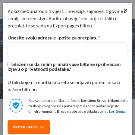
Distributeri
7
×
Kolaž međunarodnih vijesti, inovacija, sajmova, trgovine u
zemlji i inozemstvu. Budite obaviješteni prije ostalih i
pretplatite se sada na Exportpages bilten.
Proizvodnja po ugovoru –
pronađite proizvođače i
Unesite svoju adresu e -pošte za pretplatu.
dobavljače
izvoznici
Proizvođač
Slažem se da želim primati vaše biltene i prihvaćam
386
352
izjavu o privatnosti podataka.
pružatelj usluga
Distributeri
U bilo kojem trenutku možete se odjaviti putem linka u
27
7
našem biltenu.
Kao svoju marketinšku platformu koristimo Brevo. Klikom dolje
Exportpages
Poslovne usluge
za slanje ovog obrasca potvrđujete da će se podaci koje ste
unijeli prenijeti na Brevo na obradu u skladu s
uvjeti korištenja
.
Proizvodnja po ugovoru
PRETPLATITE SE
Besplatno oglašavajte na