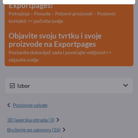
Exportpages!
Potražnja – Ponude – Polovni proizvodi – Poslovni
kontakti >> počnite ovdje
Objavite svoju tvrtku i svoje
proizvode na Exportpages
Postanite dobavljač sada i povećajte vidljivost>>
objavite ovdje
Izbor
Poslovne usluge
3D laserska obrada (3)
Brušenje po ugovoru (26)