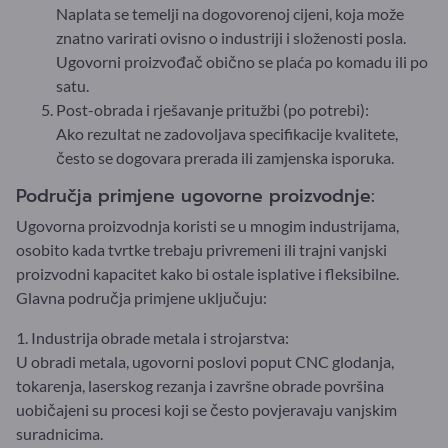
Naplata se temelji na dogovorenoj cijeni, koja može
znatno varirati ovisno o industriji i složenosti posla.
Ugovorni proizvođač obično se plaća po komadu ili po
satu.
Post-obrada i rješavanje pritužbi (po potrebi):
Ako rezultat ne zadovoljava specifikacije kvalitete,
često se dogovara prerada ili zamjenska isporuka.
Područja primjene ugovorne proizvodnje:
Ugovorna proizvodnja koristi se u mnogim industrijama,
osobito kada tvrtke trebaju privremeni ili trajni vanjski
proizvodni kapacitet kako bi ostale isplative i fleksibilne.
Glavna područja primjene uključuju:
1. Industrija obrade metala i strojarstva:
U obradi metala, ugovorni poslovi poput CNC glodanja,
tokarenja, laserskog rezanja i završne obrade površina
uobičajeni su procesi koji se često povjeravaju vanjskim
suradnicima.