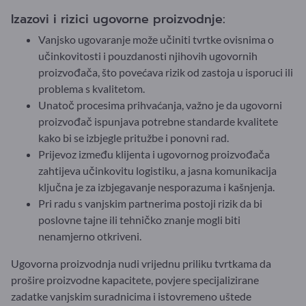
Izazovi i rizici ugovorne proizvodnje:
Vanjsko ugovaranje može učiniti tvrtke ovisnima o
učinkovitosti i pouzdanosti njihovih ugovornih
proizvođača, što povećava rizik od zastoja u isporuci ili
problema s kvalitetom.
Unatoč procesima prihvaćanja, važno je da ugovorni
proizvođač ispunjava potrebne standarde kvalitete
kako bi se izbjegle pritužbe i ponovni rad.
Prijevoz između klijenta i ugovornog proizvođača
zahtijeva učinkovitu logistiku, a jasna komunikacija
ključna je za izbjegavanje nesporazuma i kašnjenja.
Pri radu s vanjskim partnerima postoji rizik da bi
poslovne tajne ili tehničko znanje mogli biti
nenamjerno otkriveni.
Ugovorna proizvodnja nudi vrijednu priliku tvrtkama da
prošire proizvodne kapacitete, povjere specijalizirane
zadatke vanjskim suradnicima i istovremeno uštede