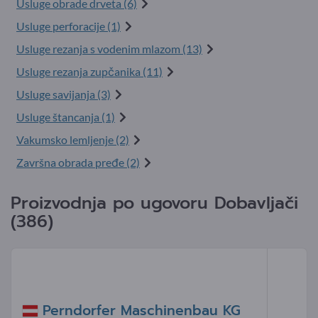
Usluge obrade drveta (6)
Usluge perforacije (1)
Usluge rezanja s vodenim mlazom (13)
Usluge rezanja zupčanika (11)
Usluge savijanja (3)
Usluge štancanja (1)
Vakumsko lemljenje (2)
Završna obrada pređe (2)
Proizvodnja po ugovoru Dobavljači
(386)
Perndorfer Maschinenbau KG