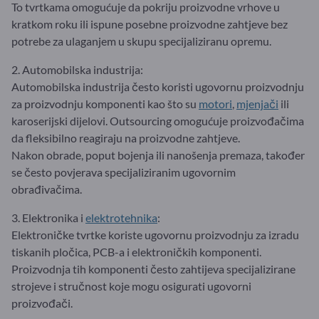
To tvrtkama omogućuje da pokriju proizvodne vrhove u
kratkom roku ili ispune posebne proizvodne zahtjeve bez
potrebe za ulaganjem u skupu specijaliziranu opremu.
2. Automobilska industrija:
Automobilska industrija često koristi ugovornu proizvodnju
za proizvodnju komponenti kao što su
motori
,
mjenjači
ili
karoserijski dijelovi. Outsourcing omogućuje proizvođačima
da fleksibilno reagiraju na proizvodne zahtjeve.
Nakon obrade, poput bojenja ili nanošenja premaza, također
se često povjerava specijaliziranim ugovornim
obrađivačima.
3. Elektronika i
elektrotehnika
:
Elektroničke tvrtke koriste ugovornu proizvodnju za izradu
tiskanih pločica, PCB-a i elektroničkih komponenti.
Proizvodnja tih komponenti često zahtijeva specijalizirane
strojeve i stručnost koje mogu osigurati ugovorni
proizvođači.