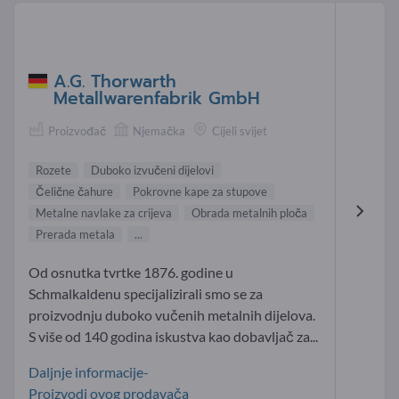
A.G. Thorwarth
Metallwarenfabrik GmbH
Proizvođač
Njemačka
Cijeli svijet
Rozete
Duboko izvučeni dijelovi
Čelične čahure
Pokrovne kape za stupove
Metalne navlake za crijeva
Obrada metalnih ploča
Prerada metala
...
Od osnutka tvrtke 1876. godine u
Schmalkaldenu specijalizirali smo se za
proizvodnju duboko vučenih metalnih dijelova.
S više od 140 godina iskustva kao dobavljač za...
Daljnje informacije-
Proizvodi ovog prodavača