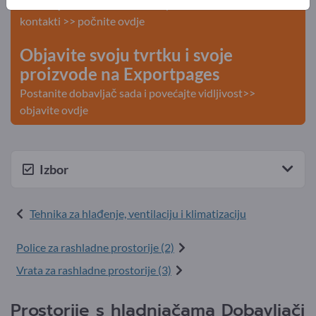
Potražnja – Ponude – Polovni proizvodi – Poslovni
kontakti >> počnite ovdje
Objavite svoju tvrtku i svoje
proizvode na Exportpages
Postanite dobavljač sada i povećajte vidljivost>>
objavite ovdje
Izbor
Tehnika za hlađenje, ventilaciju i klimatizaciju
Police za rashladne prostorije (2)
Vrata za rashladne prostorije (3)
Prostorije s hladnjačama Dobavljači