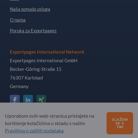
Naša ponuda usluga
O nama
Poruka za Exportpages
Exportpages International Network
Exportpages International GmbH
Becker-Göring-Straße 15
76307 Karlsbad
Germany
Uporabom ovih web-stranica pristajete na
Copyright © 2026 Exportpages International GmbH. All
SLAŽEM
korištenje kolačićima u skladu s našim
SE S
Rights Reserved.
TIM
Pravilima o zaštiti podataka
.