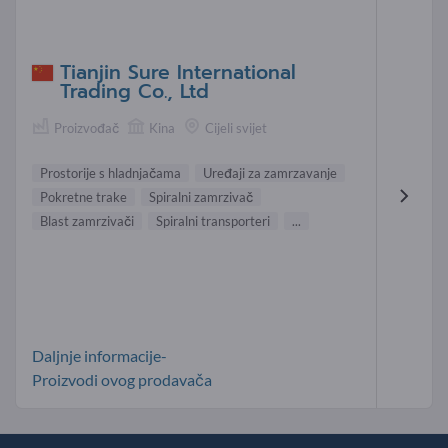
Tianjin Sure International
Trading Co., Ltd
Proizvođač
Kina
Cijeli svijet
Prostorije s hladnjačama
Uređaji za zamrzavanje
Pokretne trake
Spiralni zamrzivač
Blast zamrzivači
Spiralni transporteri
...
Daljnje informacije-
Proizvodi ovog prodavača