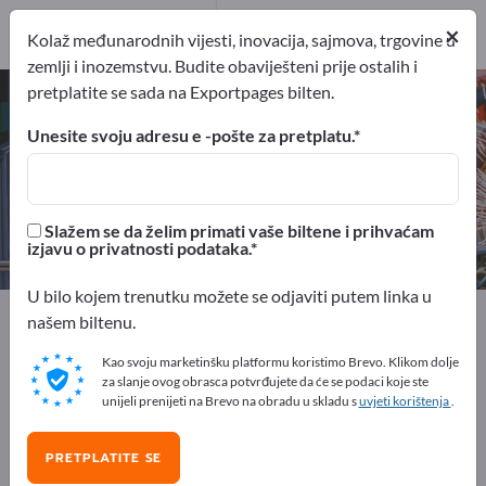
Proizvođač
8
×
Kolaž međunarodnih vijesti, inovacija, sajmova, trgovine u
zemlji i inozemstvu. Budite obaviješteni prije ostalih i
pretplatite se sada na Exportpages bilten.
Prostorije s hladnjačama –
pronađite proizvođače i
Unesite svoju adresu e -pošte za pretplatu.
dobavljače
izvoznici
Proizvođač
Slažem se da želim primati vaše biltene i prihvaćam
8
8
izjavu o privatnosti podataka.
U bilo kojem trenutku možete se odjaviti putem linka u
Exportpages
Strojevi i oprema
našem biltenu.
Tehnika za hlađenje, ventilaciju i klimatizaciju
Kao svoju marketinšku platformu koristimo Brevo. Klikom dolje
Prostorije s hladnjačama
za slanje ovog obrasca potvrđujete da će se podaci koje ste
unijeli prenijeti na Brevo na obradu u skladu s
uvjeti korištenja
.
Besplatno oglašavajte na
Exportpages!
PRETPLATITE SE