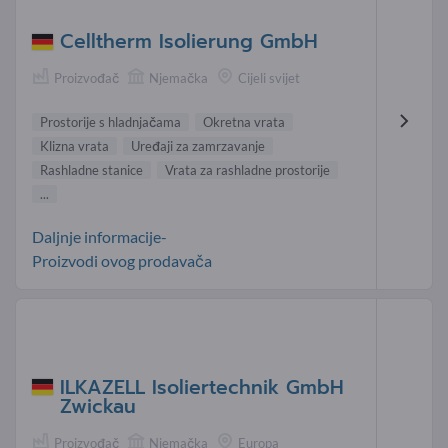
Celltherm Isolierung GmbH
Proizvođač
Njemačka
Cijeli svijet
Prostorije s hladnjačama
Okretna vrata
Klizna vrata
Uređaji za zamrzavanje
Rashladne stanice
Vrata za rashladne prostorije
...
Daljnje informacije-
Proizvodi ovog prodavača
ILKAZELL Isoliertechnik GmbH
Zwickau
Proizvođač
Njemačka
Europa