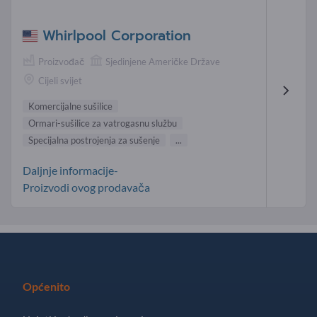
Whirlpool Corporation
Proizvođač
Sjedinjene Američke Države
Cijeli svijet
Komercijalne sušilice
Ormari-sušilice za vatrogasnu službu
Specijalna postrojenja za sušenje
...
Daljnje informacije-
Proizvodi ovog prodavača
Općenito