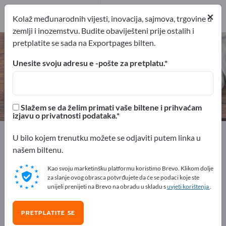
Proizvođač
×
6
Kolaž međunarodnih vijesti, inovacija, sajmova, trgovine u
zemlji i inozemstvu. Budite obaviješteni prije ostalih i
pretplatite se sada na Exportpages bilten.
Komercijalne sušilice – pronađite
proizvođače i dobavljače
Unesite svoju adresu e -pošte za pretplatu.
izvoznici
Proizvođač
6
6
Slažem se da želim primati vaše biltene i prihvaćam
izjavu o privatnosti podataka.
Exportpages
Kućanstvo i vrt
U bilo kojem trenutku možete se odjaviti putem linka u
Električni kućanski uređaji
Sušila za odjeću
našem biltenu.
Komercijalne sušilice
Kao svoju marketinšku platformu koristimo Brevo. Klikom dolje
za slanje ovog obrasca potvrđujete da će se podaci koje ste
Besplatno oglašavajte na
unijeli prenijeti na Brevo na obradu u skladu s
uvjeti korištenja
.
Exportpages!
PRETPLATITE SE
Potražnja – Ponude – Polovni proizvodi – Poslovni