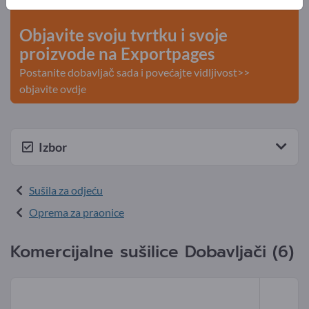
kontakti >> počnite ovdje
Objavite svoju tvrtku i svoje
proizvode na Exportpages
Postanite dobavljač sada i povećajte vidljivost>>
objavite ovdje
Izbor
Sušila za odjeću
Oprema za praonice
Komercijalne sušilice Dobavljači (6)