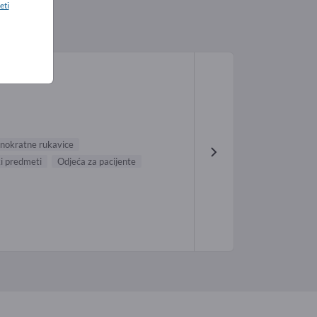
eti
nokratne rukavice
i predmeti
Odjeća za pacijente