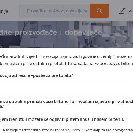
rije
RE
đite proizvođače i dobavljače
č
đunarodnih vijesti, inovacija, sajmova, trgovine u zemlji i inozems
aviješteni prije ostalih i pretplatite se sada na Exportpages bilten
e potrepštine
Bolničke posteljine
svoju adresu e -pošte za pretplatu.
ortpages!
ovni kontakti >> počnite ovdje
 se da želim primati vaše biltene i prihvaćam izjavu o privatnost
a.
 proizvode na Exportpages
ojem trenutku možete se odjaviti putem linka u našem biltenu.
t>> objavite ovdje
Kao svoju marketinšku platformu koristimo Brevo. Klikom dolje za slanje ovog obras