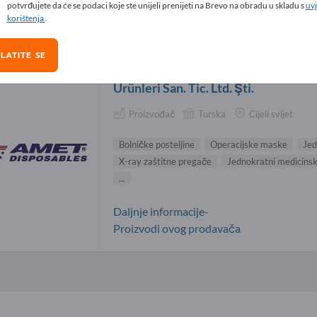
potvrđujete da će se podaci koje ste unijeli prenijeti na Brevo na obradu u skladu s
uvj
ičke posteljine Dobavljači (1)
korištenja
.
LATITE SE
APEX Teknik Tekstil ve Sağlık
Ürünleri San. Tic. Ltd. Şti.
Proizvođač
Turska
Cijeli svijet
Bolničke posteljine
Operacijske maske
Jed
X-ray zaštitne pregače
Jednokratni medicinsk
...
Daljnje informacije-
Proizvodi ovog prodavača