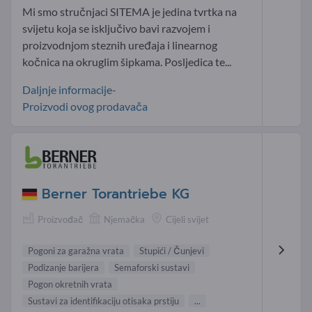
Mi smo stručnjaci SITEMA je jedina tvrtka na
svijetu koja se isključivo bavi razvojem i
proizvodnjom steznih uređaja i linearnog
kočnica na okruglim šipkama. Posljedica te...
Daljnje informacije-
Proizvodi ovog prodavača
Berner Torantriebe KG
Proizvođač
Njemačka
Cijeli svijet
Pogoni za garažna vrata
Stupići / Čunjevi
Podizanje barijera
Semaforski sustavi
Pogon okretnih vrata
Sustavi za identifikaciju otisaka prstiju
...