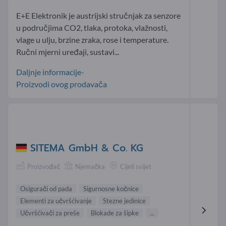
E+E Elektronik je austrijski stručnjak za senzore
u područjima CO2, tlaka, protoka, vlažnosti,
vlage u ulju, brzine zraka, rose i temperature.
Ručni mjerni uređaji, sustavi...
Daljnje informacije-
Proizvodi ovog prodavača
SITEMA GmbH & Co. KG
Proizvođač
Njemačka
Cijeli svijet
Osigurači od pada
Sigurnosne kočnice
Elementi za učvršćivanje
Stezne jedinice
Učvršćivači za preše
Blokade za šipke
...