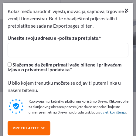
pružatelj usluga
1
×
Kolaž međunarodnih vijesti, inovacija, sajmova, trgovine u
zemlji i inozemstvu. Budite obaviješteni prije ostalih i
pretplatite se sada na Exportpages bilten.
Sigurnosni sustavi – pronađite
proizvođače i dobavljače
Unesite svoju adresu e -pošte za pretplatu.
izvoznici
Proizvođač
162
151
Slažem se da želim primati vaše biltene i prihvaćam
izjavu o privatnosti podataka.
Distributeri
pružatelj usluga
10
1
U bilo kojem trenutku možete se odjaviti putem linka u
našem biltenu.
Exportpages
Sigurnost i zaštita
Sigurnosni sustavi
Kao svoju marketinšku platformu koristimo Brevo. Klikom dolje
za slanje ovog obrasca potvrđujete da će se podaci koje ste
unijeli prenijeti na Brevo na obradu u skladu s
uvjeti korištenja
.
Besplatno oglašavajte na
Exportpages!
PRETPLATITE SE
Potražnja – Ponude – Polovni proizvodi – Poslovni