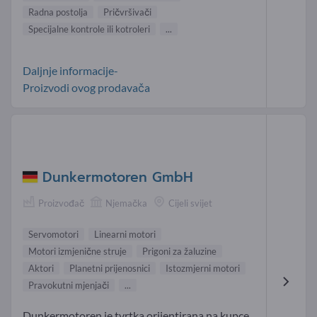
Radna postolja
Pričvršivači
Specijalne kontrole ili kotroleri
...
Daljnje informacije-
Proizvodi ovog prodavača
Dunkermotoren GmbH
Proizvođač
Njemačka
Cijeli svijet
Servomotori
Linearni motori
Motori izmjenične struje
Prigoni za žaluzine
Aktori
Planetni prijenosnici
Istozmjerni motori
Pravokutni mjenjači
...
Dunkermotoren je tvrtka orijentirana na kupce,