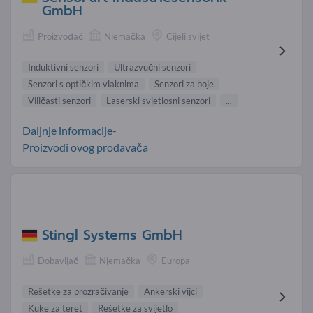
GmbH
Proizvođač
Njemačka
Cijeli svijet
Induktivni senzori
Ultrazvučni senzori
Senzori s optičkim vlaknima
Senzori za boje
Viličasti senzori
Laserski svjetlosni senzori
...
Daljnje informacije-
Proizvodi ovog prodavača
Stingl Systems GmbH
Dobavljač
Njemačka
Europa
Rešetke za prozračivanje
Ankerski vijci
Kuke za teret
Rešetke za svijetlo