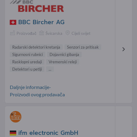
BBC Bircher AG
Proizvođač
Švicarska
Cijeli svijet
Radarski detektori kretanja
Senzori za pritisak
Sigurnosni rubnici
Dojavnici gibanja
Rasklopni uredaji
Vremenski releji
Detektori u petlji
...
Daljnje informacije-
Proizvodi ovog prodavača
ifm electronic GmbH