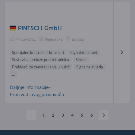
PINTSCH GmbH
Proizvođač
Njemačka
Europa
Specijalne kontrole ili kotroleri
Signalni sustavi
Sustavi za prelaze preko tračnica
Sirene
Prekidači za zaustavljanje u nuždi
Signalna svjetla
...
Daljnje informacije-
Proizvodi ovog prodavača
1
2
3
4
5
6