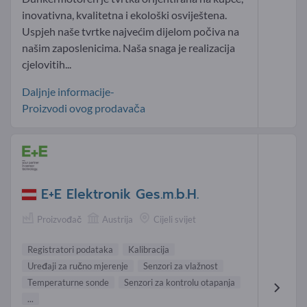
inovativna, kvalitetna i ekološki osviještena.
Uspjeh naše tvrtke najvećim dijelom počiva na
našim zaposlenicima. Naša snaga je realizacija
cjelovitih...
Daljnje informacije-
Proizvodi ovog prodavača
E+E Elektronik Ges.m.b.H.
Proizvođač
Austrija
Cijeli svijet
Registratori podataka
Kalibracija
Uređaji za ručno mjerenje
Senzori za vlažnost
Temperaturne sonde
Senzori za kontrolu otapanja
...