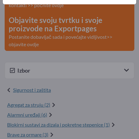
kontakti >> počnite ovdje
Objavite svoju tvrtku i svoje
proizvode na Exportpages
Postanite dobavljač sada i povećajte vidljivost>>
objavite ovdje
Izbor
Sigurnost i zaštita
Agregat za struju (2)
Alarmni uređaji (6)
Blokirni sustavi za dizala i pokretne stepenice (1)
Brave za ormare (3)