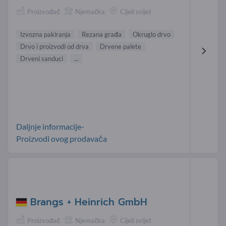
Proizvođač
Njemačka
Cijeli svijet
Izvozna pakiranja
Rezana građa
Okruglo drvo
Drvo i proizvodi od drva
Drvene palete
Drveni sanduci
...
Daljnje informacije-
Proizvodi ovog prodavača
Brangs + Heinrich GmbH
Proizvođač
Njemačka
Cijeli svijet