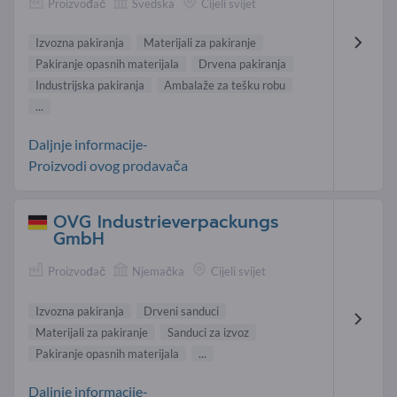
Proizvođač
Švedska
Cijeli svijet
Izvozna pakiranja
Materijali za pakiranje
Pakiranje opasnih materijala
Drvena pakiranja
Industrijska pakiranja
Ambalaže za tešku robu
...
Daljnje informacije-
Proizvodi ovog prodavača
OVG Industrieverpackungs
GmbH
Proizvođač
Njemačka
Cijeli svijet
Izvozna pakiranja
Drveni sanduci
Materijali za pakiranje
Sanduci za izvoz
Pakiranje opasnih materijala
...
Daljnje informacije-