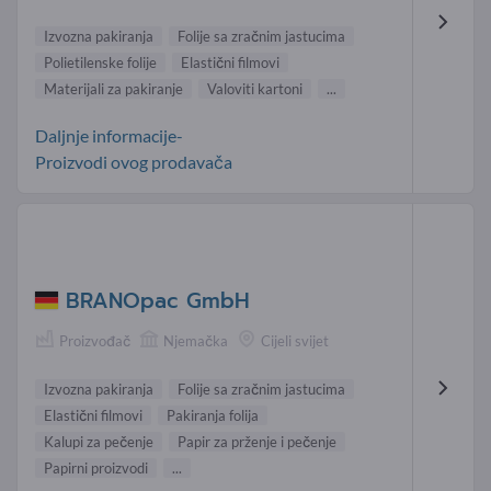
Izvozna pakiranja
Folije sa zračnim jastucima
Polietilenske folije
Elastični filmovi
Materijali za pakiranje
Valoviti kartoni
...
Daljnje informacije-
Proizvodi ovog prodavača
BRANOpac GmbH
Proizvođač
Njemačka
Cijeli svijet
Izvozna pakiranja
Folije sa zračnim jastucima
Elastični filmovi
Pakiranja folija
Kalupi za pečenje
Papir za prženje i pečenje
Papirni proizvodi
...