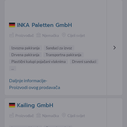
INKA Paletten GmbH
Proizvođač
Njemačka
Cijeli svijet
Izvozna pakiranja
Sanduci za izvoz
Drvena pakiranja
Transportna pakiranja
Plastični kalupi pojačani vlaknima
Drveni sanduci
...
Daljnje informacije-
Proizvodi ovog prodavača
Kailing GmbH
Proizvođač
Njemačka
Cijeli svijet