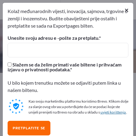
Proizvođač
×
10
Kolaž međunarodnih vijesti, inovacija, sajmova, trgovine u
zemlji i inozemstvu. Budite obaviješteni prije ostalih i
pretplatite se sada na Exportpages bilten.
Izvozna pakiranja – pronađite
proizvođače i dobavljače
Unesite svoju adresu e -pošte za pretplatu.
izvoznici
Proizvođač
10
10
Slažem se da želim primati vaše biltene i prihvaćam
izjavu o privatnosti podataka.
Exportpages
Prijevoz i Pakiranje
U bilo kojem trenutku možete se odjaviti putem linka u
Transportna pakiranja
Izvozna pakiranja
našem biltenu.
Kao svoju marketinšku platformu koristimo Brevo. Klikom dolje
Besplatno oglašavajte na
za slanje ovog obrasca potvrđujete da će se podaci koje ste
Exportpages!
unijeli prenijeti na Brevo na obradu u skladu s
uvjeti korištenja
.
Potražnja – Ponude – Polovni proizvodi – Poslovni
PRETPLATITE SE
kontakti >> počnite ovdje