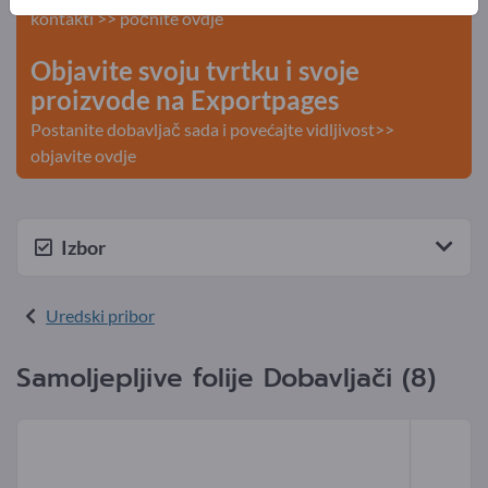
kontakti >> počnite ovdje
Objavite svoju tvrtku i svoje
proizvode na Exportpages
Postanite dobavljač sada i povećajte vidljivost>>
objavite ovdje
Izbor
Uredski pribor
Samoljepljive folije Dobavljači (8)