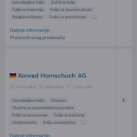
Samoljepljive folije
Zaštitne folije
Folije za kopiranje
Folije za laserske pisače
Nadglavni filmovi
Trake za povezivanje
...
Daljnje informacije-
Proizvodi ovog prodavača
Konrad Hornschuch AG
Proizvođač
Njemačka
Cijeli svijet
Samoljepljive folije
Stolnjaci
Tkanine za automobilske presvlake
Folije za zavarivanje
Folije za kaširanje
Umjetna koža
Folije za namještaj
...
Daljnje informacije-