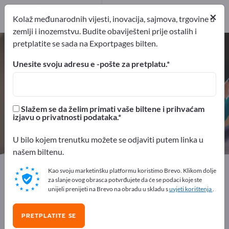
Distributeri
1
×
Kolaž međunarodnih vijesti, inovacija, sajmova, trgovine u
zemlji i inozemstvu. Budite obaviješteni prije ostalih i
pretplatite se sada na Exportpages bilten.
Samoljepljive folije – pronađite
proizvođače i dobavljače
Unesite svoju adresu e -pošte za pretplatu.
izvoznici
Proizvođač
8
7
Slažem se da želim primati vaše biltene i prihvaćam
izjavu o privatnosti podataka.
Distributeri
1
U bilo kojem trenutku možete se odjaviti putem linka u
našem biltenu.
Exportpages
Uredski pribor
Samoljepljive folije
Kao svoju marketinšku platformu koristimo Brevo. Klikom dolje
za slanje ovog obrasca potvrđujete da će se podaci koje ste
unijeli prenijeti na Brevo na obradu u skladu s
uvjeti korištenja
.
Besplatno oglašavajte na
Exportpages!
PRETPLATITE SE
Potražnja – Ponude – Polovni proizvodi – Poslovni