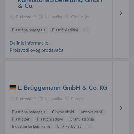
Kunststoffaufbereitung GmbH
& Co.
Proizvođač
Njemačka
Cijeli svijet
Plastična pomagala
Plastični aditivi
...
Daljnje informacije-
Proizvodi ovog prodavača
L. Brüg­ge­mann GmbH & Co. KG
Proizvođač
Njemačka
Europa
Plastična pomagala
Cinkov oksid
Antioksidanti
Plasticizeri
Plastični aditivi
Granulati boja
Industrijske kemikalije
Cink karbonat
...