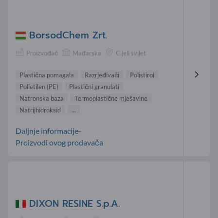
BorsodChem Zrt.
Proizvođač
Mađarska
Cijeli svijet
Plastična pomagala
Razrjeđivači
Polistirol
Polietilen (PE)
Plastični granulati
Natronska baza
Termoplastične mješavine
Natrijhidroksid
...
Daljnje informacije-
Proizvodi ovog prodavača
DIXON RESINE S.p.A.