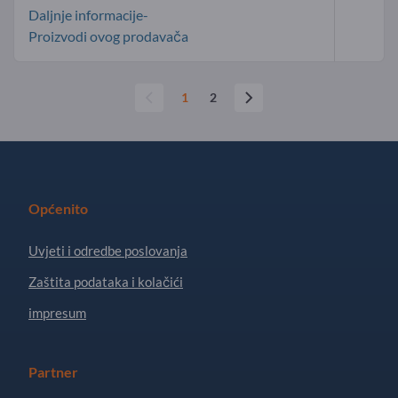
Daljnje informacije-
Proizvodi ovog prodavača
1
2
Općenito
Uvjeti i odredbe poslovanja
Zaštita podataka i kolačići
impresum
Partner