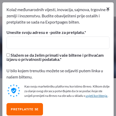
Distributeri
1
×
Kolaž međunarodnih vijesti, inovacija, sajmova, trgovine u
zemlji i inozemstvu. Budite obaviješteni prije ostalih i
pretplatite se sada na Exportpages bilten.
Plastična pomagala – pronađite
proizvođače i dobavljače
Unesite svoju adresu e -pošte za pretplatu.
izvoznici
Proizvođač
14
13
Slažem se da želim primati vaše biltene i prihvaćam
izjavu o privatnosti podataka.
Distributeri
1
U bilo kojem trenutku možete se odjaviti putem linka u
našem biltenu.
Exportpages
Kemijska i farmaceutska industrija
Kao svoju marketinšku platformu koristimo Brevo. Klikom dolje
Plastični proizvodi
Plastični aditivi
za slanje ovog obrasca potvrđujete da će se podaci koje ste
unijeli prenijeti na Brevo na obradu u skladu s
uvjeti korištenja
.
Plastična pomagala
PRETPLATITE SE
Besplatno oglašavajte na