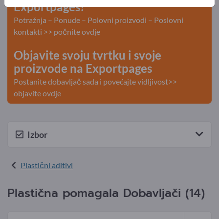
Exportpages!
Potražnja – Ponude – Polovni proizvodi – Poslovni
kontakti >> počnite ovdje
Objavite svoju tvrtku i svoje
proizvode na Exportpages
Postanite dobavljač sada i povećajte vidljivost>>
objavite ovdje
Izbor
Plastični aditivi
Plastična pomagala Dobavljači (14)