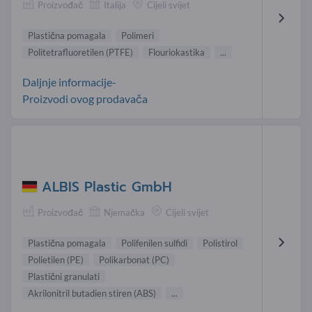
Proizvođač
Italija
Cijeli svijet
Plastična pomagala
Polimeri
Politetrafluoretilen (PTFE)
Flouriokastika
...
Daljnje informacije-
Proizvodi ovog prodavača
ALBIS Plastic GmbH
Proizvođač
Njemačka
Cijeli svijet
Plastična pomagala
Polifenilen sulfidi
Polistirol
Polietilen (PE)
Polikarbonat (PC)
Plastični granulati
Akrilonitril butadien stiren (ABS)
...