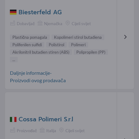
Biesterfeld AG
Dobavljač
Njemačka
Cijeli svijet
Plastična pomagala
Kopolimeri stirol butadiena
Polifenilen sulfidi
Polistirol
Polimeri
Akrilonitril butadien stiren (ABS)
Polipropilen (PP)
...
Daljnje informacije-
Proizvodi ovog prodavača
Cossa Polimeri S.r.l
Proizvođač
Italija
Cijeli svijet