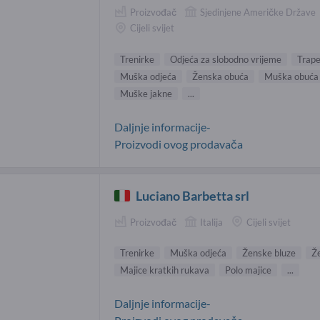
Proizvođač
Sjedinjene Američke Države
Cijeli svijet
Trenirke
Odjeća za slobodno vrijeme
Trape
Muška odjeća
Ženska obuća
Muška obuća
Muške jakne
...
Daljnje informacije-
Proizvodi ovog prodavača
Luciano Barbetta srl
Proizvođač
Italija
Cijeli svijet
Trenirke
Muška odjeća
Ženske bluze
Ž
Majice kratkih rukava
Polo majice
...
Daljnje informacije-