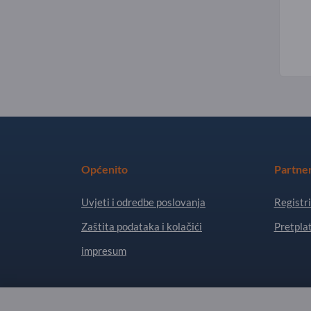
Općenito
Partne
Uvjeti i odredbe poslovanja
Registri
Zaštita podataka i kolačići
Pretplat
impresum