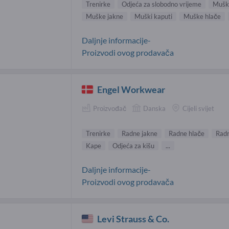
Trenirke
Odjeća za slobodno vrijeme
Muške
Muške jakne
Muški kaputi
Muške hlače
Daljnje informacije-
Proizvodi ovog prodavača
Engel Workwear
Proizvođač
Danska
Cijeli svijet
Trenirke
Radne jakne
Radne hlače
Radn
Kape
Odjeća za kišu
...
Daljnje informacije-
Proizvodi ovog prodavača
Levi Strauss & Co.