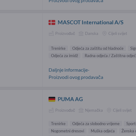
Proizvodi ovog prodavača
MASCOT International A/S
Proizvođač
Danska
Cijeli svijet
Trenirke
Odjeća za zaštitu od hladnoće
Sig
Odjeća za imidž
Radna odjeća / Zaštitna odje
Daljnje informacije-
Proizvodi ovog prodavača
PUMA AG
Proizvođač
Njemačka
Cijeli svijet
Trenirke
Odjeća za slobodno vrijeme
Sport
Nogometni dresovi
Muška odjeća
Ženska 