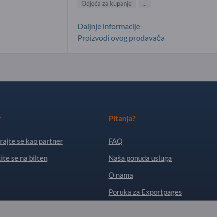
Odjeća za kupanje
...
Daljnje informacije-
Proizvodi ovog prodavača
r
Pitanja?
rajte se kao partner
FAQ
ite se na bilten
Naša ponuda usluga
O nama
Poruka za Exportpages