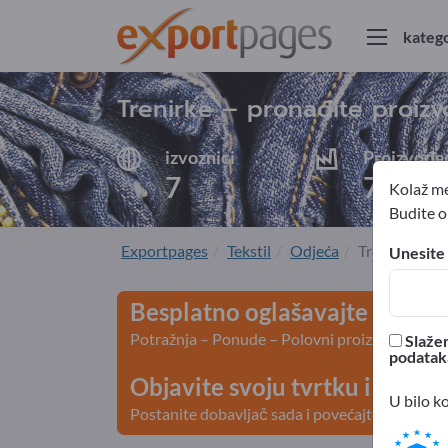
katego
Trenirke – pronađite proizv
izvoznici
Proizvođa
7
7
Kolaž me
Budite ob
Exportpages
Tekstil
Odjeća
Trenirke
Unesite 
Besplatno oglašavajte na Exp
Potražnja – Ponude – Polovni proizvodi – Posl
Slažem
podatak
Objavite svoju tvrtku i svoje
U bilo k
Postanite dobavljač sada i povećajte vidljivos