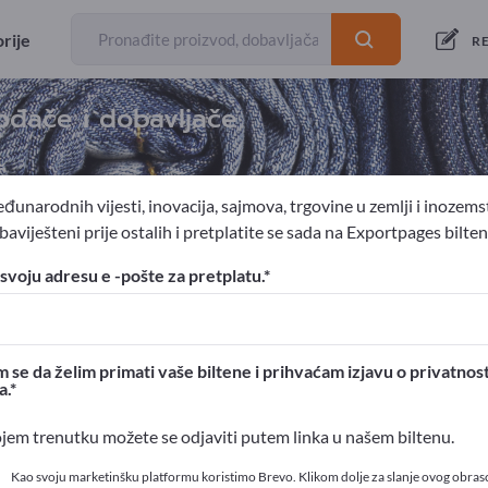
rije
RE
ođače i dobavljače
č
đunarodnih vijesti, inovacija, sajmova, trgovine u zemlji i inozems
aviješteni prije ostalih i pretplatite se sada na Exportpages bilten
svoju adresu e -pošte za pretplatu.
ortpages!
ovni kontakti >> počnite ovdje
 se da želim primati vaše biltene i prihvaćam izjavu o privatnost
a.
 proizvode na Exportpages
ojem trenutku možete se odjaviti putem linka u našem biltenu.
t>> objavite ovdje
Kao svoju marketinšku platformu koristimo Brevo. Klikom dolje za slanje ovog obras