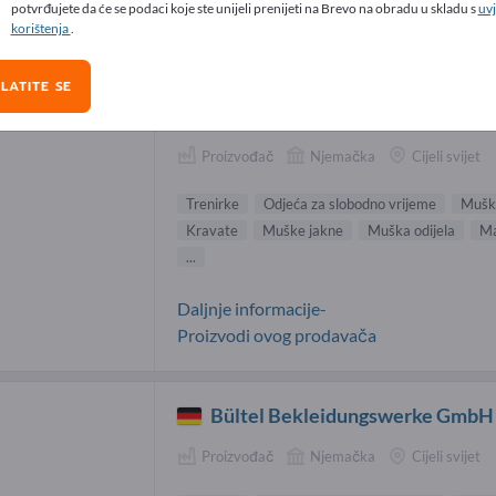
potvrđujete da će se podaci koje ste unijeli prenijeti na Brevo na obradu u skladu s
uvj
irke Dobavljači (7)
korištenja
.
LATITE SE
bugatti GmbH
Proizvođač
Njemačka
Cijeli svijet
Trenirke
Odjeća za slobodno vrijeme
Muške
Kravate
Muške jakne
Muška odijela
Ma
...
Daljnje informacije-
Proizvodi ovog prodavača
Bültel Bekleidungswerke GmbH
Proizvođač
Njemačka
Cijeli svijet