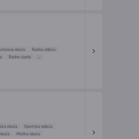
urnosna obuća
Radna odjeća
ća
Radne cipele
...
ska obuća
Sportska odjeća
obuća
Muška obuća