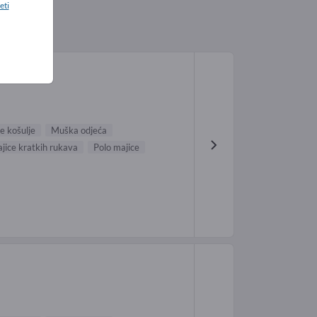
eti
 košulje
Muška odjeća
jice kratkih rukava
Polo majice