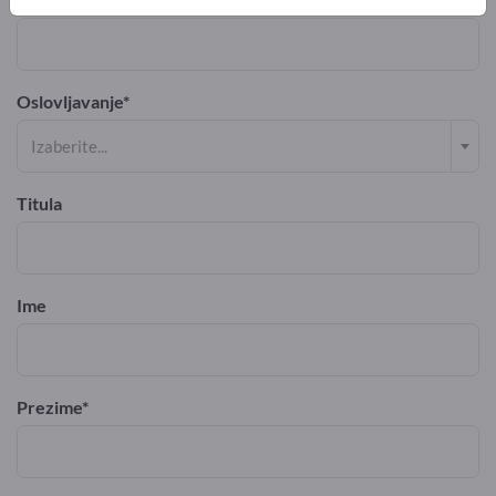
Oslovljavanje
Izaberite...
Titula
Ime
Prezime