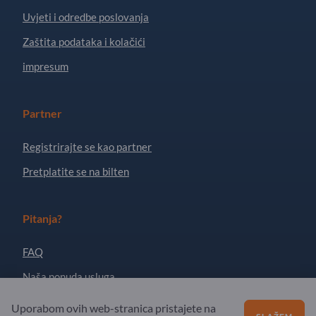
Uvjeti i odredbe poslovanja
Zaštita podataka i kolačići
impresum
Partner
Registrirajte se kao partner
Pretplatite se na bilten
Pitanja?
FAQ
Naša ponuda usluga
O nama
Uporabom ovih web-stranica pristajete na