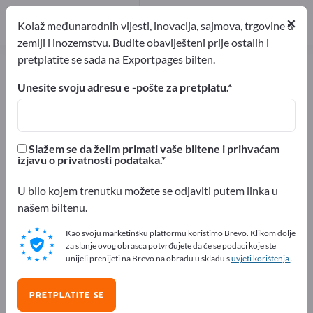
×
Kolaž međunarodnih vijesti, inovacija, sajmova, trgovine u
zemlji i inozemstvu. Budite obaviješteni prije ostalih i
pretplatite se sada na Exportpages bilten.
Pridružite se
Unesite svoju adresu e -pošte za pretplatu.
Exportpagesu i postanite
dio globalnog tržišta za
Slažem se da želim primati vaše biltene i prihvaćam
dobavljače i kupce.
izjavu o privatnosti podataka.
U bilo kojem trenutku možete se odjaviti putem linka u
Napravite prvi korak prema novim međunarodnim
našem biltenu.
poslovnim prilikama. Dovršite svoju registraciju i postanite
Kao svoju marketinšku platformu koristimo Brevo. Klikom dolje
dio svjetskog tržišta za dobavljače i kupce.
za slanje ovog obrasca potvrđujete da će se podaci koje ste
unijeli prenijeti na Brevo na obradu u skladu s
uvjeti korištenja
.
Već imate Exportpages račun? Prijavite se
ovdje.
PRETPLATITE SE
Naziv tvrtke