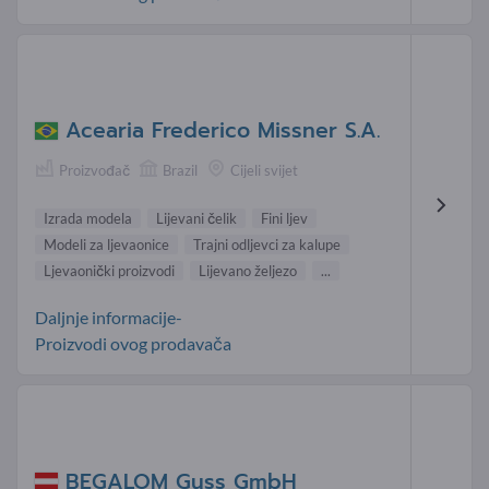
Acearia Frederico Missner S.A.
Proizvođač
Brazil
Cijeli svijet
Izrada modela
Lijevani čelik
Fini ljev
Modeli za ljevaonice
Trajni odljevci za kalupe
Ljevaonički proizvodi
Lijevano željezo
...
Daljnje informacije-
Proizvodi ovog prodavača
BEGALOM Guss GmbH