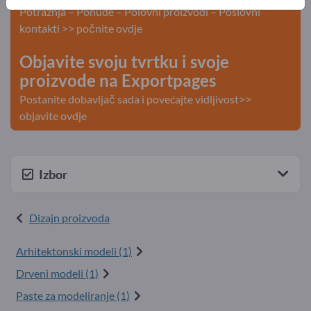
Potražnja – Ponude – Polovni proizvodi – Poslovni
kontakti >> počnite ovdje
Objavite svoju tvrtku i svoje
proizvode na Exportpages
Postanite dobavljač sada i povećajte vidljivost>>
objavite ovdje
Izbor
Dizajn proizvoda
Arhitektonski modeli (1)
Drveni modeli (1)
Paste za modeliranje (1)