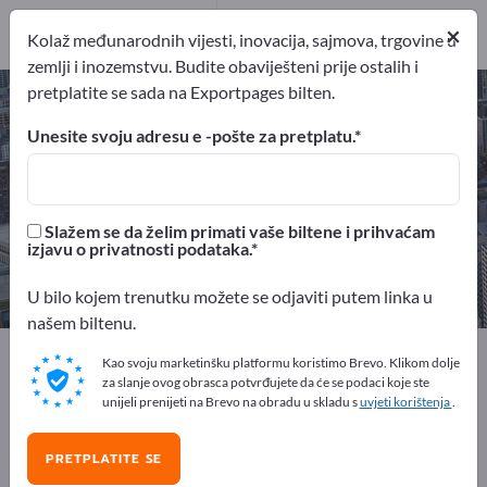
Distributeri
1
×
Kolaž međunarodnih vijesti, inovacija, sajmova, trgovine u
zemlji i inozemstvu. Budite obaviješteni prije ostalih i
pretplatite se sada na Exportpages bilten.
Izrada modela – pronađite
proizvođače i dobavljače
Unesite svoju adresu e -pošte za pretplatu.
izvoznici
Proizvođač
16
15
Slažem se da želim primati vaše biltene i prihvaćam
izjavu o privatnosti podataka.
Distributeri
1
U bilo kojem trenutku možete se odjaviti putem linka u
našem biltenu.
Exportpages
Poslovne usluge
Dizajn proizvoda
Kao svoju marketinšku platformu koristimo Brevo. Klikom dolje
Izrada modela
za slanje ovog obrasca potvrđujete da će se podaci koje ste
unijeli prenijeti na Brevo na obradu u skladu s
uvjeti korištenja
.
Besplatno oglašavajte na
PRETPLATITE SE
Exportpages!