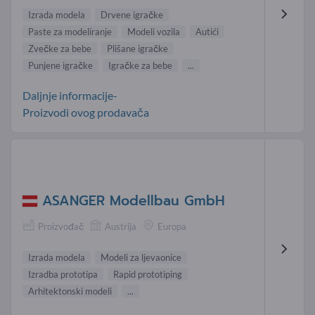
Izrada modela
Drvene igračke
Paste za modeliranje
Modeli vozila
Autići
Zvečke za bebe
Plišane igračke
Punjene igračke
Igračke za bebe
...
Daljnje informacije-
Proizvodi ovog prodavača
ASANGER Modellbau GmbH
Proizvođač
Austrija
Europa
Izrada modela
Modeli za ljevaonice
Izradba prototipa
Rapid prototiping
Arhitektonski modeli
...