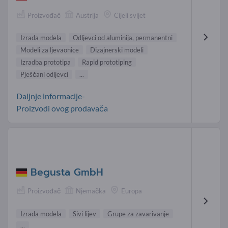
Proizvođač
Austrija
Cijeli svijet
Izrada modela
Odljevci od aluminija, permanentni
Modeli za ljevaonice
Dizajnerski modeli
Izradba prototipa
Rapid prototiping
Pješčani odljevci
...
Daljnje informacije-
Proizvodi ovog prodavača
Begusta GmbH
Proizvođač
Njemačka
Europa
Izrada modela
Sivi lijev
Grupe za zavarivanje
...