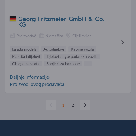
Georg Fritzmeier GmbH & Co.
KG
Proizvođač
Njemačka
Cijeli svijet
Izrada modela
Autodijelovi
Kabine vozila
Plastični dijelovi
Djelovi za gospodarska vozila
Obloge za vrata
Spojleri za kamione
...
Daljnje informacije-
Proizvodi ovog prodavača
1
2