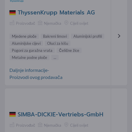
ThyssenKrupp Materials AG
Proizvođač
Njemačka
Cijeli svijet
Mjedene ploče
Bakreni limovi
Aluminijski profili
Aluminijske cijevi
Oluci za kišu
Pogoni za garažna vrata
Čelične žice
Metalne podne ploče
...
Daljnje informacije-
Proizvodi ovog prodavača
SIMBA-DICKIE-Vertriebs-GmbH
Proizvođač
Njemačka
Cijeli svijet