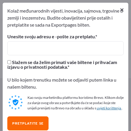
Proizvođač
1
×
Kolaž međunarodnih vijesti, inovacija, sajmova, trgovine u
zemlji i inozemstvu. Budite obaviješteni prije ostalih i
pretplatite se sada na Exportpages bilten.
Ventilatori za staklenike –
pronađite proizvođače i
Unesite svoju adresu e -pošte za pretplatu.
dobavljače
izvoznici
Proizvođač
Slažem se da želim primati vaše biltene i prihvaćam
1
1
izjavu o privatnosti podataka.
U bilo kojem trenutku možete se odjaviti putem linka u
Exportpages
Poljoprivrede i šumarstva
Staklenici
našem biltenu.
Ventilatori za staklenike
Kao svoju marketinšku platformu koristimo Brevo. Klikom dolje
za slanje ovog obrasca potvrđujete da će se podaci koje ste
Besplatno oglašavajte na
unijeli prenijeti na Brevo na obradu u skladu s
uvjeti korištenja
.
Exportpages!
PRETPLATITE SE
Potražnja – Ponude – Polovni proizvodi – Poslovni