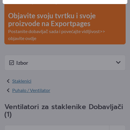
kontakti >> počnite ovdje
Objavite svoju tvrtku i svoje
proizvode na Exportpages
Postanite dobavljač sada i povećajte vidljivost>>
objavite ovdje
Izbor
Staklenici
Puhalo / Ventilator
Ventilatori za staklenike Dobavljači
(1)