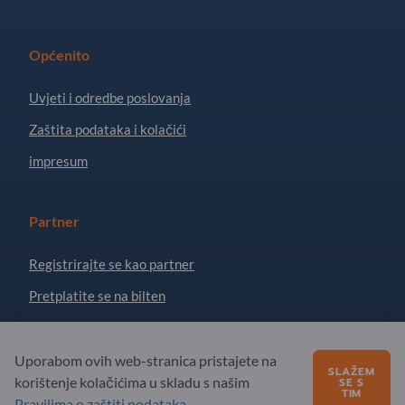
Općenito
Uvjeti i odredbe poslovanja
Zaštita podataka i kolačići
impresum
Partner
Registrirajte se kao partner
Pretplatite se na bilten
Pitanja?
Uporabom ovih web-stranica pristajete na
SLAŽEM
korištenje kolačićima u skladu s našim
SE S
TIM
FAQ
Pravilima o zaštiti podataka
.