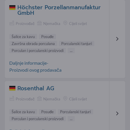
Höchster Porzellanmanufaktur
GmbH
Proizvođač
Njemačka
Cijeli svijet
Šalice za kavu
Posuđe
Završna obrada porculana
Porculanski tanjuri
Porculan i porculanski proizvodi
...
Daljnje informacije-
Proizvodi ovog prodavača
Rosenthal AG
Proizvođač
Njemačka
Cijeli svijet
Šalice za kavu
Posuđe
Porculanski tanjuri
Porculan i porculanski proizvodi
...