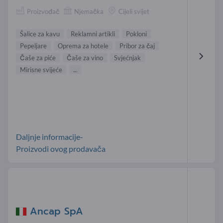
Proizvođač
Njemačka
Cijeli svijet
Šalice za kavu
Reklamni artikli
Pokloni
Pepeljare
Oprema za hotele
Pribor za čaj
Čaše za piće
Čaše za vino
Svjećnjak
Mirisne svijeće
...
Daljnje informacije-
Proizvodi ovog prodavača
Ancap SpA