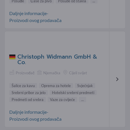
Posuđe
Čaše za pivo
Posude od stakla
...
Daljnje informacije-
Proizvodi ovog prodavača
Christoph Widmann GmbH &
Co.
Proizvođač
Njemačka
Cijeli svijet
Šalice za kavu
Oprema za hotele
Svjećnjak
Srebrni pribor za jelo
Hotelski srebrni predmeti
Predmeti od srebra
Vaze za cvijeće
...
Daljnje informacije-
Proizvodi ovog prodavača