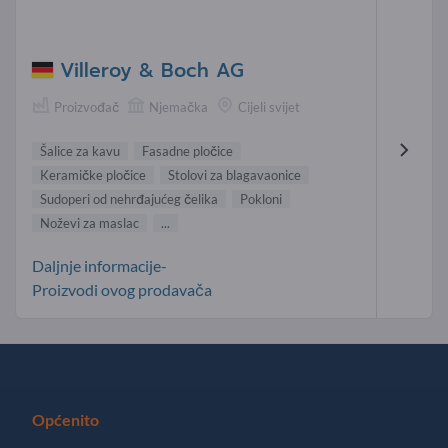
Villeroy & Boch AG
Proizvođač
Njemačka
Cijeli svijet
Šalice za kavu
Fasadne pločice
Keramičke pločice
Stolovi za blagavaonice
Sudoperi od nehrđajućeg čelika
Pokloni
Noževi za maslac
...
Daljnje informacije-
Proizvodi ovog prodavača
Općenito