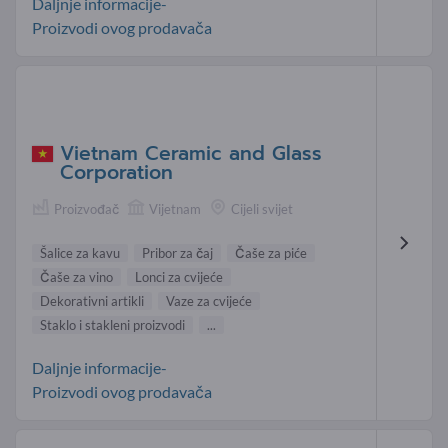
Daljnje informacije-
Proizvodi ovog prodavača
Vietnam Ceramic and Glass
Corporation
Proizvođač
Vijetnam
Cijeli svijet
Šalice za kavu
Pribor za čaj
Čaše za piće
Čaše za vino
Lonci za cvijeće
Dekorativni artikli
Vaze za cvijeće
Staklo i stakleni proizvodi
...
Daljnje informacije-
Proizvodi ovog prodavača