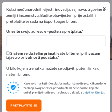
Proizvođač
×
8
Kolaž međunarodnih vijesti, inovacija, sajmova, trgovine u
zemlji i inozemstvu. Budite obaviješteni prije ostalih i
pretplatite se sada na Exportpages bilten.
Šalice za kavu – pronađite
proizvođače i dobavljače
Unesite svoju adresu e -pošte za pretplatu.
izvoznici
Proizvođač
8
8
Slažem se da želim primati vaše biltene i prihvaćam
izjavu o privatnosti podataka.
Exportpages
Kućanstvo i vrt
Kućanski artikli
U bilo kojem trenutku možete se odjaviti putem linka u
Šalice za kavu
našem biltenu.
Kao svoju marketinšku platformu koristimo Brevo. Klikom dolje
Besplatno oglašavajte na
za slanje ovog obrasca potvrđujete da će se podaci koje ste
Exportpages!
unijeli prenijeti na Brevo na obradu u skladu s
uvjeti korištenja
.
Potražnja – Ponude – Polovni proizvodi – Poslovni
PRETPLATITE SE
kontakti >> počnite ovdje