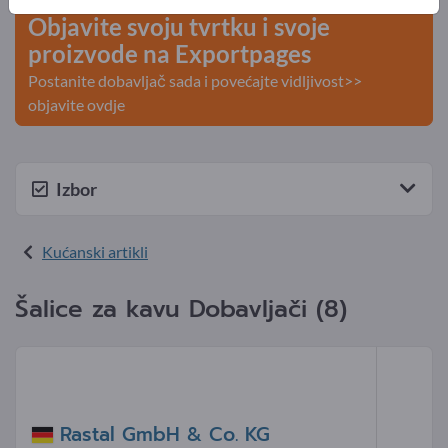
Objavite svoju tvrtku i svoje
proizvode na Exportpages
Postanite dobavljač sada i povećajte vidljivost>>
objavite ovdje
Izbor
Kućanski artikli
Šalice za kavu Dobavljači (8)
Rastal GmbH & Co. KG