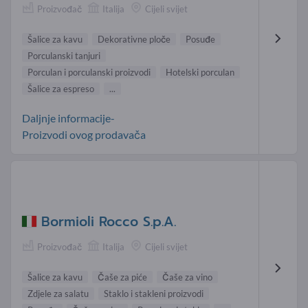
Proizvođač
Italija
Cijeli svijet
Šalice za kavu
Dekorativne ploče
Posuđe
Porculanski tanjuri
Porculan i porculanski proizvodi
Hotelski porculan
Šalice za espreso
...
Daljnje informacije-
Proizvodi ovog prodavača
Bormioli Rocco S.p.A.
Proizvođač
Italija
Cijeli svijet
Šalice za kavu
Čaše za piće
Čaše za vino
Zdjele za salatu
Staklo i stakleni proizvodi