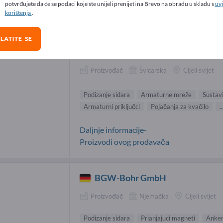
potvrđujete da će se podaci koje ste unijeli prenijeti na Brevo na obradu u skladu s
uvj
izanje sidara Dobavljači (5)
korištenja
.
LATITE SE
ANCOTECH AG
Proizvođač
Švicarska
Cijeli svijet
Podizanje sidara
Armaturne mreže
Sustav
Armaturni priključci
Pojačanja za kvačilo
..
Daljnje informacije-
Proizvodi ovog prodavača
BGW-Bohr GmbH
Proizvođač
Njemačka
Cijeli svijet
Podizanje sidara
Prianjajuci magneti
Ankers