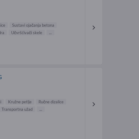
ice
Sustavi ojačanja betona
dra
Učvršćivači skele
...
G
i
Kružne petlje
Ručne dizalice
Transportna užad
...