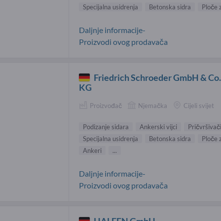
Specijalna usidrenja
Betonska sidra
Ploče 
Daljnje informacije-
Proizvodi ovog prodavača
Friedrich Schroeder GmbH & Co
KG
Proizvođač
Njemačka
Cijeli svijet
Podizanje sidara
Ankerski vijci
Pričvršivač
Specijalna usidrenja
Betonska sidra
Ploče 
Ankeri
...
Daljnje informacije-
Proizvodi ovog prodavača