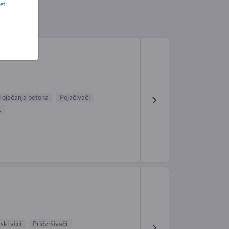
eti
i ojačanja betona
Pojačivači
.
ki vijci
Pričvršivači