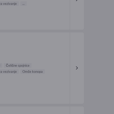
za vezivanje
...
.
i
Čelične spojnice
za vezivanje
Omče konopa