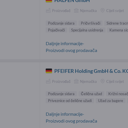
HALFEN GmbH
Proizvođač
Njemačka
Cijeli svijet
Podizanje sidara
Pričvršivači
Sidrene tracn
Pojačivači
Specijalna usidrenja
Kamena si
Daljnje informacije-
Proizvodi ovog prodavača
PFEIFER Holding GmbH & Co. K
Proizvođač
Njemačka
Cijeli svijet
Podizanje sidara
Čelična užad
Križni nosač
Priveznice od čelične užadi
Užad za bagere
Daljnje informacije-
Proizvodi ovog prodavača