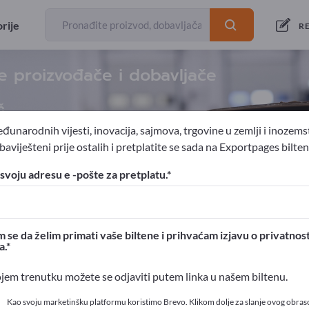
rije
RE
e proizvođače i dobavljače
č
đunarodnih vijesti, inovacija, sajmova, trgovine u zemlji i inozems
aviješteni prije ostalih i pretplatite se sada na Exportpages bilten
i sustavi
Transportna operema
Podizanje sidara
svoju adresu e -pošte za pretplatu.
ortpages!
ovni kontakti >> počnite ovdje
 se da želim primati vaše biltene i prihvaćam izjavu o privatnost
a.
 proizvode na Exportpages
ojem trenutku možete se odjaviti putem linka u našem biltenu.
t>> objavite ovdje
Kao svoju marketinšku platformu koristimo Brevo. Klikom dolje za slanje ovog obras