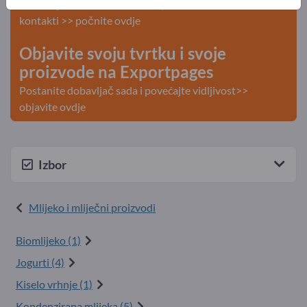
Potražnja – Ponude – Polovni proizvodi – Poslovni
kontakti >> počnite ovdje
Objavite svoju tvrtku i svoje
proizvode na Exportpages
Postanite dobavljač sada i povećajte vidljivost>>
objavite ovdje
Izbor
Mlijeko i mliječni proizvodi
Biomlijeko (1)
Jogurti (4)
Kiselo vrhnje (1)
Kondenzirana mlijeka (5)