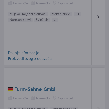
Proizvođač
Njemačka
Cijeli svijet
Mlijeko i mliječni proizvodi
Mekani sirevi
Sir
Narezani sirevi
Svježi sir
...
Daljnje informacije-
Proizvodi ovog prodavača
Turm-Sahne GmbH
Proizvođač
Njemačka
Cijeli svijet
Mlijeko i mliječni proizvodi
Bezalkoholna pića