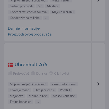
Mlijeko i mliječni proizvodi
Mekani sirevi
Gotovi proizvodi
Sir
Maslaci
Koncentrati voćnih sokova
Mlijeko u prahu
Kondenzirana mlijeka
...
Daljnje informacije-
Proizvodi ovog prodavača
Uhrenholt A/S
Proizvođač
Danska
Cijeli svijet
Mlijeko i mliječni proizvodi
Zamrznuta hrana
Kokošje meso
Dimljeni lososi
Pomfrit
Majoneze
Mekani sirevi
Meso i kobasice
Trajne kobasice
...