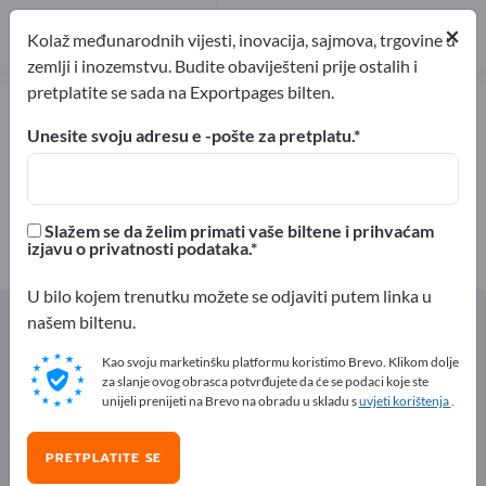
Proizvođač
21
×
Kolaž međunarodnih vijesti, inovacija, sajmova, trgovine u
zemlji i inozemstvu. Budite obaviješteni prije ostalih i
pretplatite se sada na Exportpages bilten.
Mlijeko i mliječni proizvodi –
pronađite proizvođače i
Unesite svoju adresu e -pošte za pretplatu.
dobavljače
izvoznici
Proizvođač
Slažem se da želim primati vaše biltene i prihvaćam
21
21
izjavu o privatnosti podataka.
U bilo kojem trenutku možete se odjaviti putem linka u
Exportpages
Hrana i napici
našem biltenu.
Mlijeko i mliječni proizvodi
Kao svoju marketinšku platformu koristimo Brevo. Klikom dolje
Mlijeko i mliječni proizvodi
za slanje ovog obrasca potvrđujete da će se podaci koje ste
unijeli prenijeti na Brevo na obradu u skladu s
uvjeti korištenja
.
Besplatno oglašavajte na
Exportpages!
PRETPLATITE SE