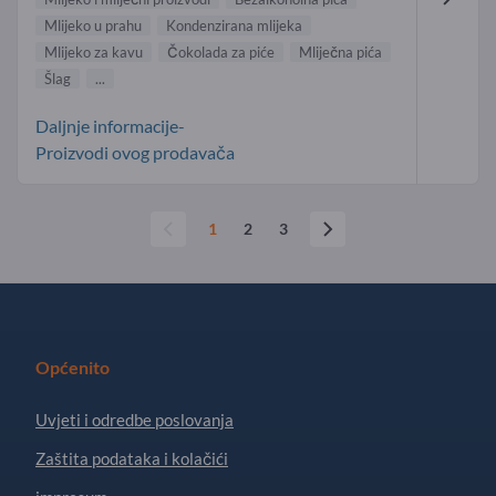
Mlijeko u prahu
Kondenzirana mlijeka
Mlijeko za kavu
Čokolada za piće
Mliječna pića
Šlag
...
Daljnje informacije-
Proizvodi ovog prodavača
1
2
3
Općenito
Uvjeti i odredbe poslovanja
Zaštita podataka i kolačići