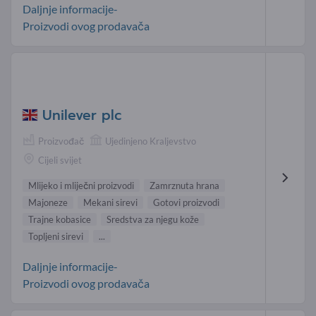
Daljnje informacije-
Proizvodi ovog prodavača
Unilever plc
Proizvođač
Ujedinjeno Kraljevstvo
Cijeli svijet
Mlijeko i mliječni proizvodi
Zamrznuta hrana
Majoneze
Mekani sirevi
Gotovi proizvodi
Trajne kobasice
Sredstva za njegu kože
Topljeni sirevi
...
Daljnje informacije-
Proizvodi ovog prodavača