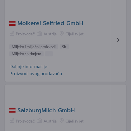
Molkerei Seifried GmbH
Proizvođač
Austrija
Cijeli svijet
Mlijeko i mliječni proizvodi
Sir
Mlijeko s vrhnjem
...
Daljnje informacije-
Proizvodi ovog prodavača
SalzburgMilch GmbH
Proizvođač
Austrija
Cijeli svijet